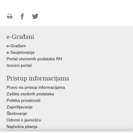
Ispiši
Podijeli
Podijeli
stranicu
na
na
e-Građani
Facebooku
Twitteru
e-Građani
e-Savjetovanja
Portal otvorenih podataka RH
Izvozni portal
Pristup informacijama
Pravo na pristup informacijama
Zaštita osobnih podataka
Politika privatnosti
Zapošljavanje
Školovanje
Odnosi s javnošću
Najčešća pitanja