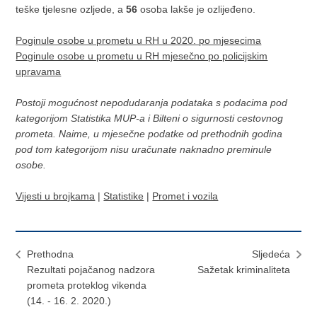
teške tjelesne ozljede, a
56
osoba lakše je ozlijeđeno.
Poginule osobe u prometu u RH u 2020. po mjesecima
Poginule osobe u prometu u RH mjesečno po policijskim
upravama
Postoji mogućnost nepodudaranja podataka s podacima pod
kategorijom Statistika MUP-a i Bilteni o sigurnosti cestovnog
prometa. Naime, u mjesečne podatke od prethodnih godina
pod tom kategorijom nisu uračunate naknadno preminule
osobe.
Vijesti u brojkama
|
Statistike
|
Promet i vozila
Prethodna
Sljedeća
Rezultati pojačanog nadzora
Sažetak kriminaliteta
prometa proteklog vikenda
(14. - 16. 2. 2020.)