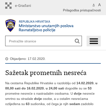
Preskoči
A
A
na
Prilagodba pristupačnosti
glavni
sadržaj
Objavljeno: 17.02.2020.
Sažetak prometnih nesreća
Na cestama Republike Hrvatske u razdoblju od
14.02.2020. u
00,00 sati do 16.02.2020. u 24,00 sati
dogodile su se
53
prometne nesreće s nastradalim osobama. U
dvije
nesreće
smrtno su stradale
dvije
osobe, a u ostalim nesrećama
ozlijeđena su
63
sudionika, od čega je njih
sedam
zadobilo