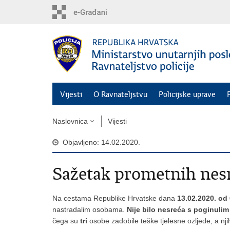
Preskoči
na
glavni
sadržaj
Vijesti
O Ravnateljstvu
Policijske uprave
Naslovnica
Vijesti
Objavljeno: 14.02.2020.
Sažetak prometnih nes
Na cestama Republike Hrvatske dana
13.02.2020. od
nastradalim osobama.
Nije bilo nesreća s poginul
čega su
tri
osobe zadobile teške tjelesne ozljede, a nj