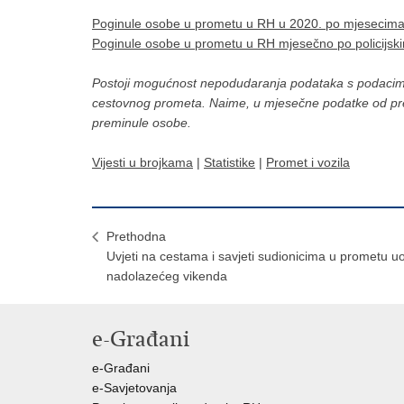
Poginule osobe u prometu u RH u 2020. po mjesecim
Poginule osobe u prometu u RH mjesečno po policijs
Postoji mogućnost nepodudaranja podataka s podacima p
cestovnog prometa. Naime, u mjesečne podatke od pr
preminule osobe.
Vijesti u brojkama
|
Statistike
|
Promet i vozila
Prethodna
Uvjeti na cestama i savjeti sudionicima u prometu uo
nadolazećeg vikenda
e-Građani
e-Građani
e-Savjetovanja