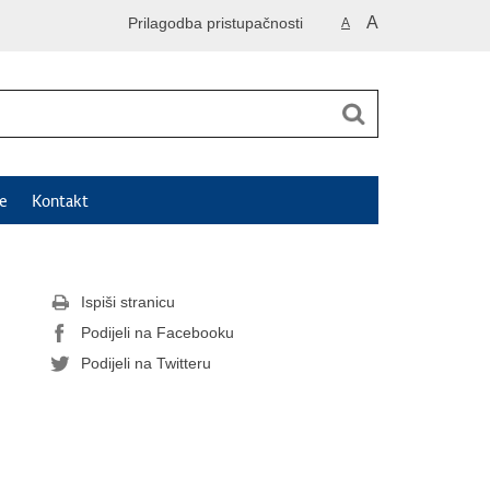
A
Prilagodba pristupačnosti
A
e
Kontakt
Ispiši stranicu
Podijeli na Facebooku
Podijeli na Twitteru