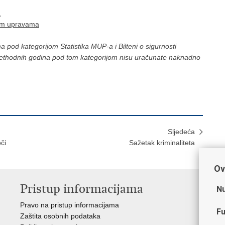
a
kim upravama
od kategorijom Statistika MUP-a i Bilteni o sigurnosti
ethodnih godina pod tom kategorijom nisu uračunate naknadno
Sljedeća
či
Sažetak kriminaliteta
Ov
Pristup informacijama
V
Nu
Pravo na pristup informacijama
Min
Fu
Zaštita osobnih podataka
EMN