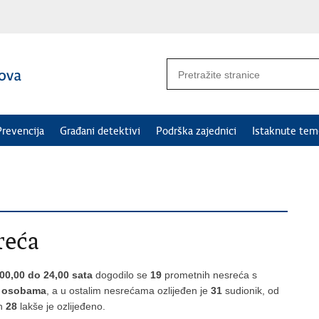
Prevencija
Građani detektivi
Podrška zajednici
Istaknute tem
reća
 00,00 do 24,00 sata
dogodilo se
19
prometnih nesreća s
im osobama
, a u ostalim nesrećama ozlijeđen je
31
sudionik, od
ih
28
lakše je ozlijeđeno.