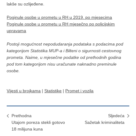
lakše su ozlijeđene.
Poginule osobe u prometu u RH u 2019. po mjesecima
Poginule osobe u prometu u RH mjesečno po policijskim
upravama
Postoji mogućnost nepodudaranja podataka s podacima pod
kategorijom Statistika MUP-a i Bilteni o sigurnosti cestovnog
prometa. Naime, u mjesečne podatke od prethodnih godina
pod tom kategorijom nisu uračunate naknadno preminule
osobe.
Vijesti u brojkama
|
Statistike
|
Promet i vozila
Prethodna
Sljedeća
Utajom poreza stekli gotovo
Sažetak kriminaliteta
18 milijuna kuna