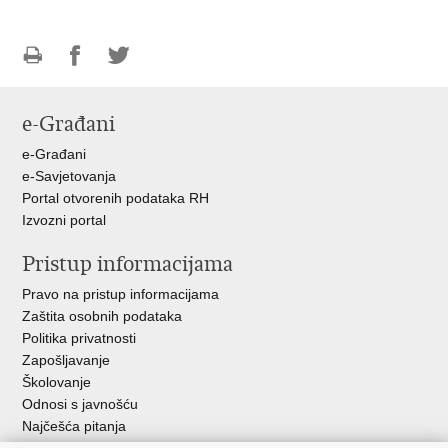
Ispiši
Podijeli
Podijeli
stranicu
na
na
e-Građani
Facebooku
Twitteru
e-Građani
e-Savjetovanja
Portal otvorenih podataka RH
Izvozni portal
Pristup informacijama
Pravo na pristup informacijama
Zaštita osobnih podataka
Politika privatnosti
Zapošljavanje
Školovanje
Odnosi s javnošću
Najčešća pitanja