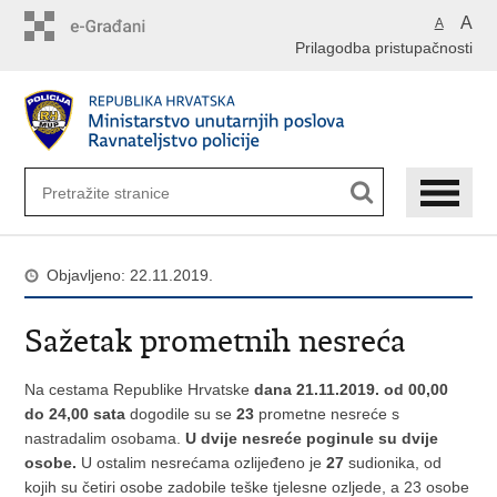
Preskoči
A
A
na
Prilagodba pristupačnosti
glavni
sadržaj
Objavljeno: 22.11.2019.
Sažetak prometnih nesreća
Na cestama Republike Hrvatske
dana 21.11.2019. od 00,00
do 24,00 sata
dogodile su se
23
prometne nesreće s
nastradalim osobama.
U dvije nesreće poginule su dvije
osobe.
U ostalim nesrećama ozlijeđeno je
27
sudionika, od
kojih su četiri osobe zadobile teške tjelesne ozljede, a 23 osobe