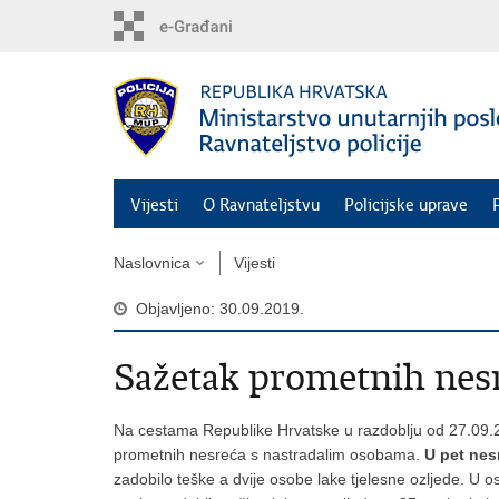
Preskoči
na
glavni
sadržaj
Vijesti
O Ravnateljstvu
Policijske uprave
Naslovnica
Vijesti
Objavljeno: 30.09.2019.
Sažetak prometnih nes
Na cestama Republike Hrvatske u razdoblju od 27.09.20
prometnih nesreća s nastradalim osobama.
U pet nes
zadobilo teške a dvije osobe lake tjelesne ozljede. U 