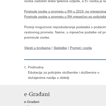
osoba zadobilo teške tjelesne ozljede, a 87 osoba je la
Poginule osobe u prometu u RH u 2019. po mjesecim
Poginule osobe u prometu u RH mjesečno po policijs
Postoji mogućnost nepodudaranja podataka s podacima p
cestovnog prometa. Naime, u mjesečne podatke od pr
preminule osobe.
Vijesti u brojkama
|
Statistike
|
Promet i vozila
Prethodna
Edukacija za policijske službenike i službenice u
slučajevima nasilja u obitelji
e-Građani
e-Građani