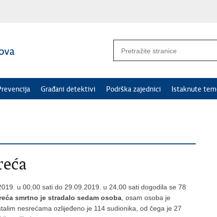
Prevencija
Građani detektivi
Podrška zajednici
Istaknute tem
reća
19. u 00,00 sati do 29.09.2019. u 24,00 sati dogodila se 78
reća smrtno je stradalo sedam osoba
, osam osoba je
ostalim nesrećama ozlijeđeno je 114 sudionika, od čega je 27