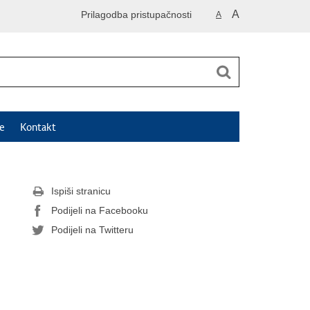
A
Prilagodba pristupačnosti
A
e
Kontakt
Ispiši stranicu
Podijeli na Facebooku
Podijeli na Twitteru