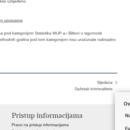
kše ozlijeđeno.
a
kim upravama
od kategorijom Statistika MUP-a i Bilteni o sigurnosti
ethodnih godina pod tom kategorijom nisu uračunate naknadno
Sljedeća
Sažetak kriminaliteta
Ov
Pristup informacijama
V
Nu
Pravo na pristup informacijama
Min
Fu