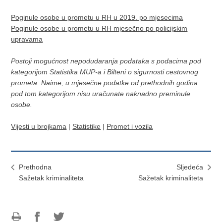
Poginule osobe u prometu u RH u 2019. po mjesecima
Poginule osobe u prometu u RH mjesečno po policijskim
upravama
Postoji mogućnost nepodudaranja podataka s podacima pod
kategorijom Statistika MUP-a i Bilteni o sigurnosti cestovnog
prometa. Naime, u mjesečne podatke od prethodnih godina
pod tom kategorijom nisu uračunate naknadno preminule
osobe.
Vijesti u brojkama
|
Statistike
|
Promet i vozila
Prethodna
Sljedeća
Sažetak kriminaliteta
Sažetak kriminaliteta