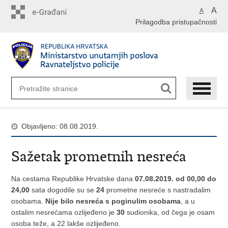
Preskoči
A
A
na
Prilagodba pristupačnosti
glavni
sadržaj
Objavljeno: 08.08.2019.
Sažetak prometnih nesreća
Na cestama Republike Hrvatske dana
07.08.2019. od 00,00 do
24,00
sata dogodile su se
24
prometne nesreće s nastradalim
osobama.
Nije bilo nesreća s poginulim osobama
, a u
ostalim nesrećama ozlijeđeno je
30
sudionika, od čega je osam
osoba teže, a 22 lakše ozlijeđeno.