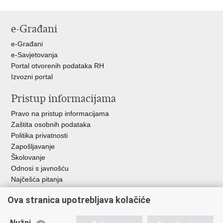
Ispiši
Podijeli
Podijeli
stranicu
na
na
e-Građani
Facebooku
Twitteru
e-Građani
e-Savjetovanja
Portal otvorenih podataka RH
Izvozni portal
Pristup informacijama
Pravo na pristup informacijama
Zaštita osobnih podataka
Politika privatnosti
Zapošljavanje
Školovanje
Odnosi s javnošću
Najčešća pitanja
Ova stranica upotrebljava kolačiće
Važne poveznice
Ministarstvo unutarnjih poslova RH
Nužni