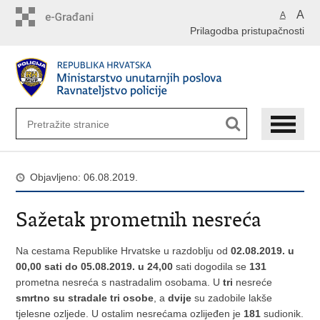
Preskoči
A
A
na
Prilagodba pristupačnosti
glavni
sadržaj
Objavljeno: 06.08.2019.
Sažetak prometnih nesreća
Na cestama Republike Hrvatske u razdoblju od
02.08.2019. u
00,00 sati do 05.08.2019. u 24,00
sati dogodila se
131
prometna nesreća s nastradalim osobama. U
tri
nesreće
smrtno su stradale tri osobe
, a
dvije
su zadobile lakše
tjelesne ozljede. U ostalim nesrećama ozlijeđen je
181
sudionik.