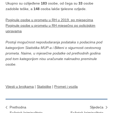
Ukupno su ozlijeđene
183
osobe, od čega su
33
osobe
zadobile teške, a
148
osoba lakše tjelesne ozljede.
Poginule osobe u prometu u RH u 2019. po mjesecima
Poginule osobe u prometu u RH mjesečno po policijskim
upravama
Postoji mogućnost nepodudaranja podataka s podacima pod
kategorijom Statistika MUP-a i Bilteni o sigurnosti cestovnog
prometa. Naime, u mjesečne podatke od prethodnih godina
pod tom kategorijom nisu uračunate naknadno preminule
osobe.
Vijesti u brojkama
|
Statistike
|
Promet i vozila
Prethodna
Sljedeća
Sažetak kriminaliteta
Sažetak kriminaliteta