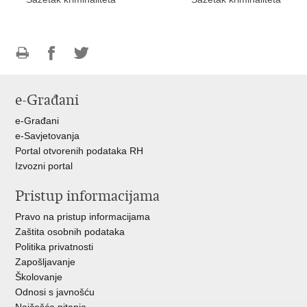
Ispiši
Podijeli
Podijeli
stranicu
na
na
e-Građani
Facebooku
Twitteru
e-Građani
e-Savjetovanja
Portal otvorenih podataka RH
Izvozni portal
Pristup informacijama
Pravo na pristup informacijama
Zaštita osobnih podataka
Politika privatnosti
Zapošljavanje
Školovanje
Odnosi s javnošću