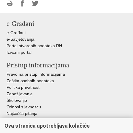
Ispiši
Podijeli
Podijeli
stranicu
na
na
e-Građani
Facebooku
Twitteru
e-Građani
e-Savjetovanja
Portal otvorenih podataka RH
Izvozni portal
Pristup informacijama
Pravo na pristup informacijama
Zaštita osobnih podataka
Politika privatnosti
Zapošljavanje
Školovanje
Odnosi s javnošću
Najčešća pitanja
Ova stranica upotrebljava kolačiće
Važne poveznice