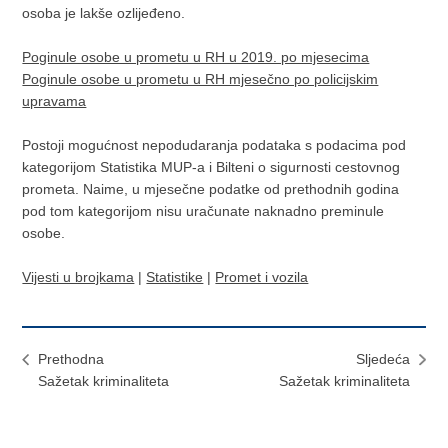
osoba je lakše ozlijeđeno.
Poginule osobe u prometu u RH u 2019. po mjesecima
Poginule osobe u prometu u RH mjesečno po policijskim
upravama
Postoji mogućnost nepodudaranja podataka s podacima pod
kategorijom Statistika MUP-a i Bilteni o sigurnosti cestovnog
prometa. Naime, u mjesečne podatke od prethodnih godina
pod tom kategorijom nisu uračunate naknadno preminule
osobe.
Vijesti u brojkama
|
Statistike
|
Promet i vozila
Prethodna
Sljedeća
Sažetak kriminaliteta
Sažetak kriminaliteta