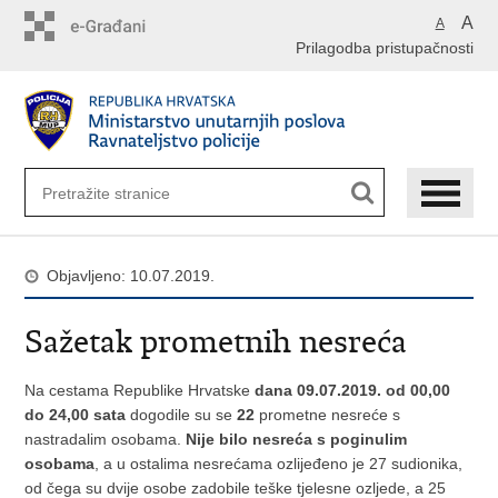
Preskoči
A
A
na
Prilagodba pristupačnosti
glavni
sadržaj
Objavljeno: 10.07.2019.
Sažetak prometnih nesreća
Na cestama Republike Hrvatske
dana 09.07.2019. od 00,00
do 24,00 sata
dogodile su se
22
prometne nesreće s
nastradalim osobama.
Nije bilo nesreća s poginulim
osobama
, a u ostalima nesrećama ozlijeđeno je 27 sudionika,
od čega su dvije osobe zadobile teške tjelesne ozljede, a 25