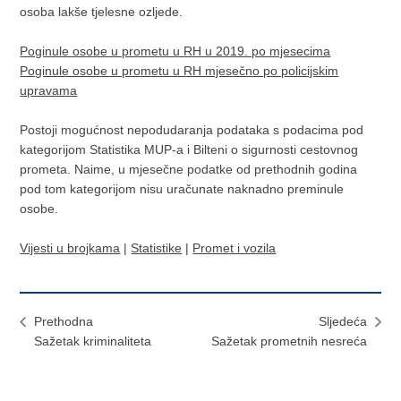
osoba lakše tjelesne ozljede.
Poginule osobe u prometu u RH u 2019. po mjesecima
Poginule osobe u prometu u RH mjesečno po policijskim
upravama
Postoji mogućnost nepodudaranja podataka s podacima pod
kategorijom Statistika MUP-a i Bilteni o sigurnosti cestovnog
prometa. Naime, u mjesečne podatke od prethodnih godina
pod tom kategorijom nisu uračunate naknadno preminule
osobe.
Vijesti u brojkama
|
Statistike
|
Promet i vozila
Prethodna
Sljedeća
Sažetak kriminaliteta
Sažetak prometnih nesreća