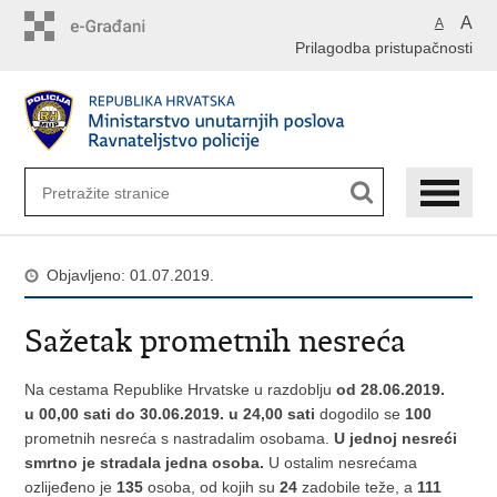
Preskoči
A
A
na
Prilagodba pristupačnosti
glavni
sadržaj
Objavljeno: 01.07.2019.
Sažetak prometnih nesreća
Na cestama Republike Hrvatske u razdoblju
od 28.06.2019.
u 00,00 sati do 30.06.2019. u 24,00 sati
dogodilo se
100
prometnih nesreća s nastradalim osobama.
U jednoj nesreći
smrtno je stradala jedna osoba.
U ostalim nesrećama
ozlijeđeno je
135
osoba, od kojih su
24
zadobile teže, a
111