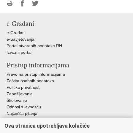
Ispiši
Podijeli
Podijeli
stranicu
na
na
e-Građani
Facebooku
Twitteru
e-Građani
e-Savjetovanja
Portal otvorenih podataka RH
Izvozni portal
Pristup informacijama
Pravo na pristup informacijama
Zaštita osobnih podataka
Politika privatnosti
Zapošljavanje
Školovanje
Odnosi s javnošću
Najčešća pitanja
Ova stranica upotrebljava kolačiće
Važne poveznice