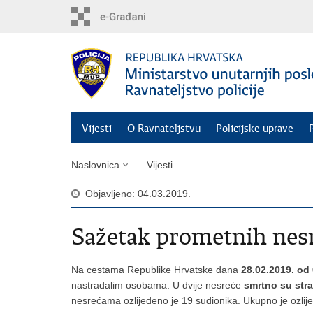
Preskoči
na
glavni
sadržaj
Vijesti
O Ravnateljstvu
Policijske uprave
Naslovnica
Vijesti
Objavljeno: 04.03.2019.
Sažetak prometnih nes
Na cestama Republike Hrvatske dana
28.02.2019. od
nastradalim osobama. U dvije nesreće
smrtno su stra
nesrećama ozlijeđeno je 19 sudionika. Ukupno je ozli