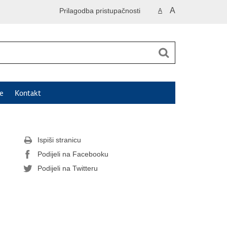
A
Prilagodba pristupačnosti
A
e
Kontakt
Ispiši stranicu
Podijeli na Facebooku
Podijeli na Twitteru