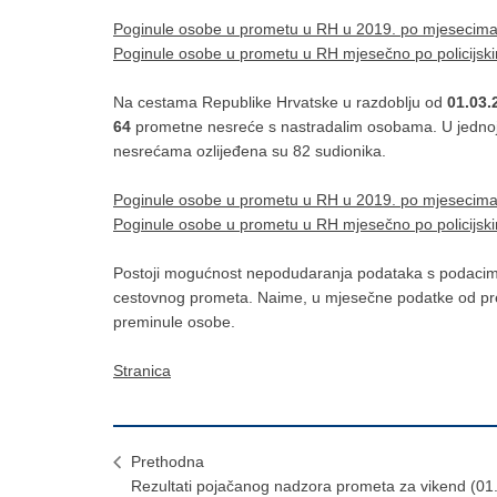
Poginule osobe u prometu u RH u 2019. po mjesecim
Poginule osobe u prometu u RH mjesečno po policijs
Na cestama Republike Hrvatske u razdoblju od
01.03.
64
prometne nesreće s nastradalim osobama. U jedno
nesrećama ozlijeđena su 82 sudionika.
Poginule osobe u prometu u RH u 2019. po mjesecim
Poginule osobe u prometu u RH mjesečno po policijs
Postoji mogućnost nepodudaranja podataka s podacima p
cestovnog prometa. Naime, u mjesečne podatke od pr
preminule osobe.
Stranica
Prethodna
Rezultati pojačanog nadzora prometa za vikend (01