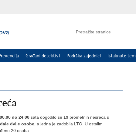
Prevencija
Građani detektivi
Podrška zajednici
Istaknute tem
reća
 00,00 do 24,00
sata dogodilo se
19
prometnih nesreća s
dale dvije
osobe
, a jedna je zadobila LTO. U ostalim
jeđeno 20 osoba.