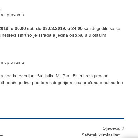
a
kim upravama
2019. u 00,00 sati do 03.03.2019. u 24,00
sati dogodile su se
j nesreći
smrtno je stradala jedna osoba
, a u ostalim
a
kim upravama
od kategorijom Statistika MUP-a i Bilteni o sigurnosti
ethodnih godina pod tom kategorijom nisu uračunate naknadno
Sljedeća
.–
Sažetak kriminalitet