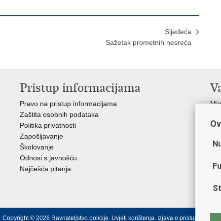
Sljedeća
Sažetak prometnih nesreća
Pristup informacijama
V
Pravo na pristup informacijama
Min
Zaštita osobnih podataka
EMN
Ov
Politika privatnosti
Pol
Zapošljavanje
Pol
Nu
Školovanje
Muz
Odnosi s javnošću
Zak
Fu
Najčešća pitanja
Dom
Sin
St
Ud
Copyright © 2026 Ravnateljstvo policije.
Uvjeti korištenja
.
Izjava o pristupačnosti
.