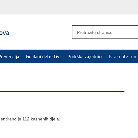
Prevencija
Građani detektivi
Podrška zajednici
Istaknute tem
dentirano je
112
kaznenih djela.