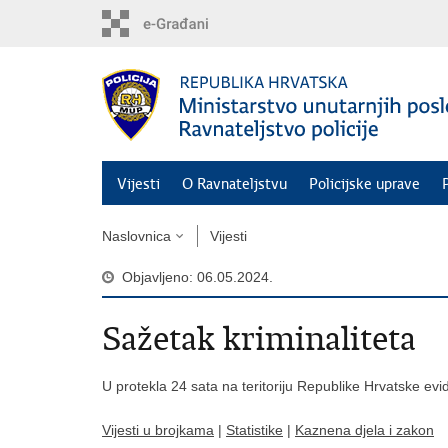
Preskoči
na
glavni
sadržaj
Vijesti
O Ravnateljstvu
Policijske uprave
Naslovnica
Vijesti
Objavljeno: 06.05.2024.
Sažetak kriminaliteta
U protekla 24 sata na teritoriju Republike Hrvatske evi
Vijesti u brojkama
|
Statistike
|
Kaznena djela i zakon