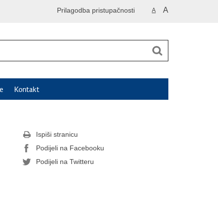
A
Prilagodba pristupačnosti
A
e
Kontakt
Ispiši stranicu
Podijeli na Facebooku
Podijeli na Twitteru