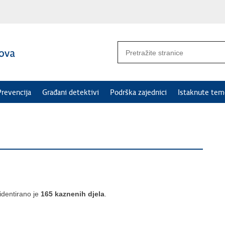
Prevencija
Građani detektivi
Podrška zajednici
Istaknute tem
identirano je
165 kaznenih djela
.