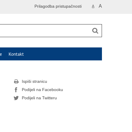
A
Prilagodba pristupačnosti
A
e
Kontakt
Ispiši stranicu
Podijeli na Facebooku
Podijeli na Twitteru