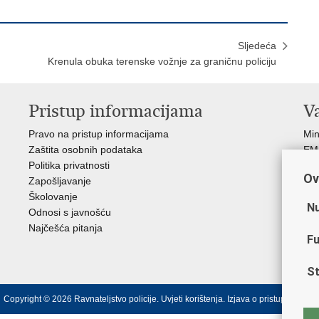
Sljedeća
Krenula obuka terenske vožnje za graničnu policiju
Pristup informacijama
V
Pravo na pristup informacijama
Min
Zaštita osobnih podataka
EMN
Politika privatnosti
Pol
Ov
Zapošljavanje
Pol
Školovanje
Muz
Nu
Odnosi s javnošću
Zak
Najčešća pitanja
Dom
Fu
Sin
Ud
St
Copyright © 2026 Ravnateljstvo policije.
Uvjeti korištenja
.
Izjava o pristupačnosti
.