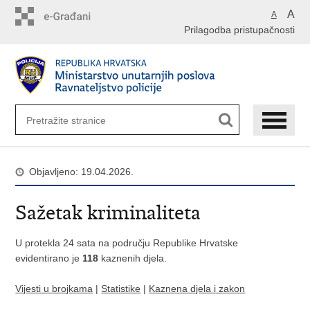
Preskoči
A
A
na
Prilagodba pristupačnosti
glavni
sadržaj
Objavljeno: 19.04.2026.
Sažetak kriminaliteta
U protekla 24 sata na području Republike Hrvatske
evidentirano je
118
kaznenih djela.
Vijesti u brojkama
|
Statistike
|
Kaznena djela i zakon