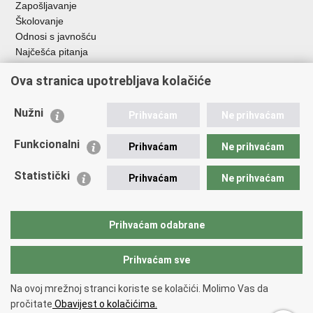
Zapošljavanje
Školovanje
Odnosi s javnošću
Najčešća pitanja
Ova stranica upotrebljava kolačiće
Važne poveznice
Ministarstvo unutarnjih poslova RH
Nužni
Prihvaćam
Ne prihvaćam
EMN Nacionalna kontaktna točka za Republiku Hrvatsku
Policijske uprave
Funkcionalni
Prihvaćam
Ne prihvaćam
Policijska akademija
Muzej policije
Statistički
Prihvaćam
Ne prihvaćam
Zaklada policijske solidarnosti
Dom zdravlja MUP-a
Sindikati
Prihvaćam odabrane
Udruge
Prihvaćam sve
Povratak na vrh
Na ovoj mrežnoj stranci koriste se kolačići. Molimo Vas da
Copyright © 2026 Ravnateljstvo policije.
Uvjeti korištenja
.
Izjava o
pročitate
Obavijest o kolačićima.
pristupačnosti
.