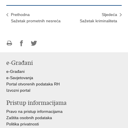
Prethodna
Sljedeća
Sažetak prometnih nesreća
Sažetak kriminaliteta
Ispiši
Podijeli
Podijeli
stranicu
na
na
e-Građani
Facebooku
Twitteru
e-Građani
e-Savjetovanja
Portal otvorenih podataka RH
Izvozni portal
Pristup informacijama
Pravo na pristup informacijama
Zaštita osobnih podataka
Politika privatnosti