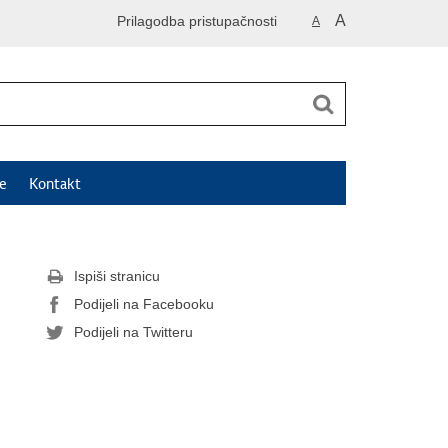
A
Prilagodba pristupačnosti
A
e
Kontakt
Ispiši stranicu
Podijeli na Facebooku
Podijeli na Twitteru