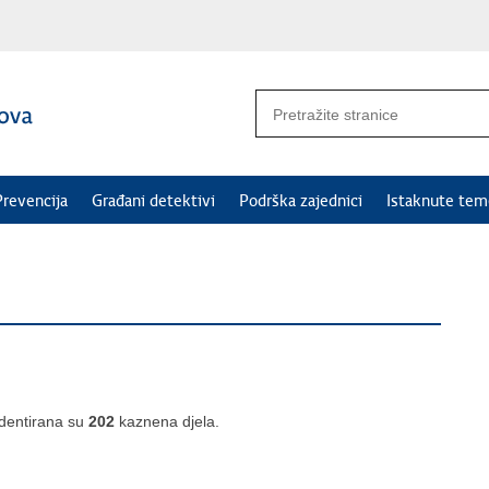
Prevencija
Građani detektivi
Podrška zajednici
Istaknute tem
identirana su
202
kaznena djela.