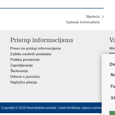
Sljedeća
Sažetak kriminaliteta
Pristup informacijama
V
Pravo na pristup informacijama
Min
Zaštita osobnih podataka
EMN
Politika privatnosti
Pol
Ov
Zapošljavanje
Pol
Školovanje
Muz
Nu
Odnosi s javnošću
Zak
Najčešća pitanja
Dom
Fu
Sin
Ud
St
Copyright © 2026 Ravnateljstvo policije.
Uvjeti korištenja
.
Izjava o pristupačnosti
.