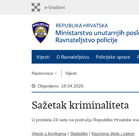
Preskoči
na
glavni
sadržaj
Vijesti
O Ravnateljstvu
Policijske uprave
Naslovnica
Vijesti
Objavljeno: 18.04.2026.
Sažetak kriminaliteta
U protekla 24 sata na području Republike Hrvatske ev
Vijesti u brojkama
|
Statistike
|
Kaznena djela i zakon