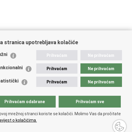
a stranica upotrebljava kolačiće
ažne poveznice
žni
Prihvaćam
Ne prihvaćam
istarstvo unutarnjih poslova RH
nkcionalni
Prihvaćam
Ne prihvaćam
 Nacionalna kontaktna točka za Republiku Hrvatsku
icijske uprave
atistički
Prihvaćam
Ne prihvaćam
icijska akademija
ej policije
lada policijske solidarnosti
Prihvaćam odabrane
Prihvaćam sve
 zdravlja MUP-a
dikati
ovoj mrežnoj stranci koriste se kolačići. Molimo Vas da pročitate
ruge
vijest o kolačićima.