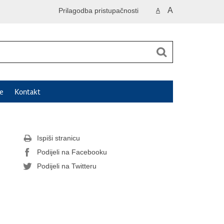
A
Prilagodba pristupačnosti
A
e
Kontakt
Ispiši stranicu
Podijeli na Facebooku
Podijeli na Twitteru