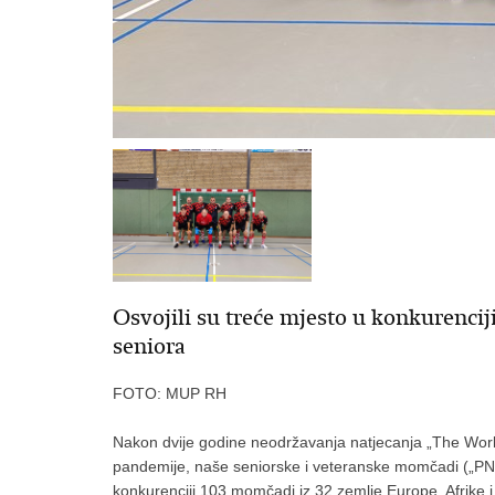
Osvojili su treće mjesto u konkurencij
seniora
FOTO: MUP RH
Nakon dvije godine neodržavanja natjecanja „The Wor
pandemije, naše seniorske i veteranske momčadi („PN
konkurenciji 103 momčadi iz 32 zemlje Europe, Afrike i A