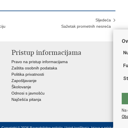
Sljedeća
iju
Sažetak prometnih nesreća
Ov
Pristup informacijama
V
Nu
Pravo na pristup informacijama
Min
Fu
Zaštita osobnih podataka
EMN
Politika privatnosti
Pol
St
Zapošljavanje
Pol
Školovanje
Muz
Odnosi s javnošću
Zak
Najčešća pitanja
Dom
Sin
Na 
Ud
Oba