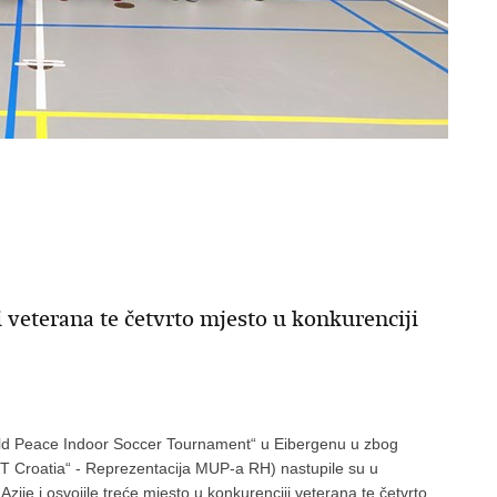
i veterana te četvrto mjesto u konkurenciji
ld Peace Indoor Soccer Tournament“ u Eibergenu u zbog
T Croatia“ - Reprezentacija MUP-a RH) nastupile su u
zije i osvojile treće mjesto u konkurenciji veterana te četvrto