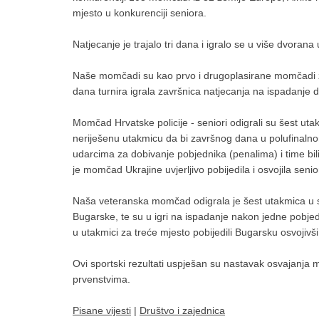
mjesto u konkurenciji seniora.
Natjecanje je trajalo tri dana i igralo se u više dvorana
Naše momčadi su kao prvo i drugoplasirane momčadi z
dana turnira igrala završnica natjecanja na ispadanje d
Momčad Hrvatske policije - seniori odigrali su šest uta
neriješenu utakmicu da bi završnog dana u polufinalnom
udarcima za dobivanje pobjednika (penalima) i time bil
je momčad Ukrajine uvjerljivo pobijedila i osvojila senior
Naša veteranska momčad odigrala je šest utakmica u sk
Bugarske, te su u igri na ispadanje nakon jedne pobjed
u utakmici za treće mjesto pobijedili Bugarsku osvojiv
Ovi sportski rezultati uspješan su nastavak osvajanja 
prvenstvima.
Pisane vijesti
|
Društvo i zajednica