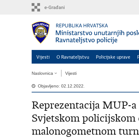
Preskoči
na
glavni
sadržaj
Vijesti
O Ravnateljstvu
Policijske uprave
Naslovnica
Vijesti
Objavljeno: 02.12.2022.
Reprezentacija MUP-a 
Svjetskom policijsko
malonogometnom turnir