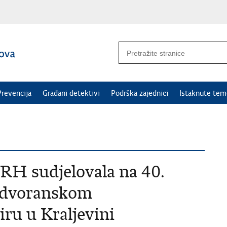
Prevencija
Građani detektivi
Podrška zajednici
Istaknute tem
RH sudjelovala na 40.
m dvoranskom
u u Kraljevini