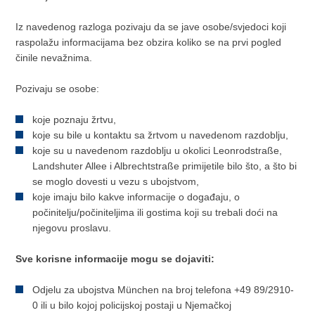
Iz navedenog razloga pozivaju da se jave osobe/svjedoci koji
raspolažu informacijama bez obzira koliko se na prvi pogled
činile nevažnima.
Pozivaju se osobe:
koje poznaju žrtvu,
koje su bile u kontaktu sa žrtvom u navedenom razdoblju,
koje su u navedenom razdoblju u okolici Leonrodstraße,
Landshuter Allee i Albrechtstraße primijetile bilo što, a što bi
se moglo dovesti u vezu s ubojstvom,
koje imaju bilo kakve informacije o događaju, o
počinitelju/počiniteljima ili gostima koji su trebali doći na
njegovu proslavu.
Sve korisne informacije mogu se dojaviti:
Odjelu za ubojstva München na broj telefona +49 89/2910-
0 ili u bilo kojoj policijskoj postaji u Njemačkoj