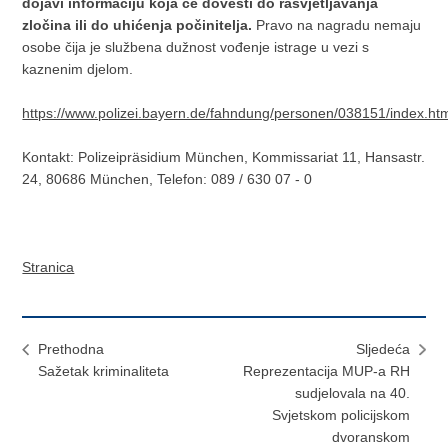
dojavi informaciju koja će dovesti do rasvjetljavanja
zločina ili do uhićenja počinitelja.
Pravo na nagradu nemaju
osobe čija je službena dužnost vođenje istrage u vezi s
kaznenim djelom.
https://www.polizei.bayern.de/fahndung/personen/038151/index.ht
Kontakt: Polizeipräsidium München, Kommissariat 11, Hansastr.
24, 80686 München, Telefon: 089 / 630 07 - 0
Stranica
Prethodna
Sljedeća
Sažetak kriminaliteta
Reprezentacija MUP-a RH
sudjelovala na 40.
Svjetskom policijskom
dvoranskom