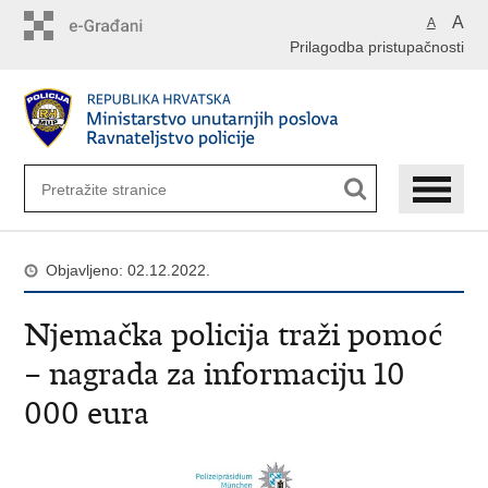
Preskoči
A
A
na
Prilagodba pristupačnosti
glavni
sadržaj
Objavljeno: 02.12.2022.
Njemačka policija traži pomoć
– nagrada za informaciju 10
000 eura