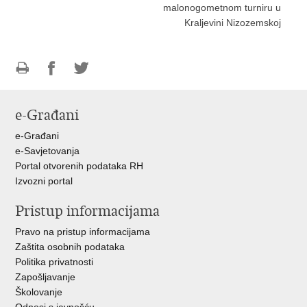
malonogometnom turniru u
Kraljevini Nizozemskoj
Ispiši
Podijeli
Podijeli
stranicu
na
na
e-Građani
Facebooku
Twitteru
e-Građani
e-Savjetovanja
Portal otvorenih podataka RH
Izvozni portal
Pristup informacijama
Pravo na pristup informacijama
Zaštita osobnih podataka
Politika privatnosti
Zapošljavanje
Školovanje
Odnosi s javnošću