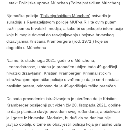
Letak:
Policijska uprava München (Polizeipräsidium München)
Njemačka policija (
Polizeipräsidium München
) ostvarila je
suradnju s Ravnateljstvom policije MUP-a RH te ovim putem
traži i pomoć hrvatskih medija, a kako bi se prikupile informacije
koje bi mogle dovesti do rasvjetljavanja ubojstva hrvatskog
državljanina Kristiana Krambergera (rođ. 1971.) koje se
dogodilo u Münchenu.
Naime, 5. studenoga 2021. godine u Münchenu,
Leonrodstrasse, u stanu je pronađen ubijen tada 49-godišnji
hrvatski državljanin, Kristian Kramberger. Kriminalističkim
istraživanjem njemačke policije utvrđeno je da je smrt nastala
nasilnim putem, odnosno da je 49-godišnjak teško pretučen.
Do sada provedenim istraživanjem je utvrđeno da je Kristian
Kramberger posljednji put viđen živ 20. listopada 2021. godine
te da je planirao slavlje povodom svog rođendana, a očekivao
je i goste iz Hrvatske. Međutim, budući da se danima nije
javljao obitelji, o tome su obavijestili policiju koja je nasilno ušla