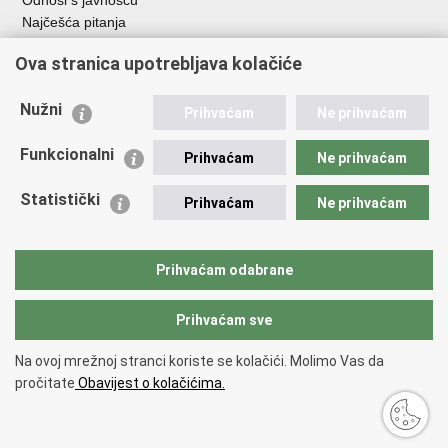
Najčešća pitanja
Važne poveznice
Ova stranica upotrebljava kolačiće
Ministarstvo unutarnjih poslova RH
Nužni
Prihvaćam
Ne prihvaćam
EMN Nacionalna kontaktna točka za Republiku Hrvatsku
Policijske uprave
Funkcionalni
Prihvaćam
Ne prihvaćam
Policijska akademija
Muzej policije
Statistički
Prihvaćam
Ne prihvaćam
Zaklada policijske solidarnosti
Dom zdravlja MUP-a
Sindikati
Prihvaćam odabrane
Udruge
Prihvaćam sve
Povratak na vrh
Na ovoj mrežnoj stranci koriste se kolačići. Molimo Vas da
Copyright © 2026 Ravnateljstvo policije.
Uvjeti korištenja
.
Izjava o
pročitate
Obavijest o kolačićima.
pristupačnosti
.