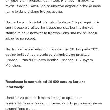
u njegov stan i pronašla ga mrtvog. Pronađeni tragovi na
mjestu zločina ukazuju da se ubojstvo dogodilo nekoliko dana
ranije te da je u stanu bilo još gostiju.
Njemačka je policija također utvrdila da se 49-godišnjak prije
smrti kretao u društvenim krugovima slabijeg imovinskog
statusa te da je nezakonito trgovao lijekovima koji se izdaju
isključivo na recept.
Na dan kad je posljednji put bio viđen živ, 20. listopada 2021.
godine (srijeda), odigravala se utakmica Lige prvaka u
Lisabonu, između klubova Benfica Lissabon i FC Bayern
München.
Raspisana je nagrada od 10 000 eura za korisne
informacije
Unatoč nizu poduzetih mjera i radnji te opsežnom
kriminalističkom istraživanju, njemačka policija još uvijek nema
osumnjičenu osobu.