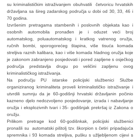
su kriminalističkim istraživanjem obuhvatili četvoricu hrvatskih
državljana sa šireg zadarskog područja u dobi od 30, 33, 46 i
70 godina.
Izvršenim pretragama stambenih i poslovnih objekata kao i
osobnih automobila pronađen je i oduzet veći broj
automatskog, poluautomatskog i kratkog vatrenog oružja,
ručnih bombi, sporogorećeg štapina, više tisuća komada
streljiva raznih kalibara, kao i više komada hladnog oružja koje
je zakonom zabranjeno posjedovati i pored zapljene s osječkog
područja predstavlja drugu po veličini zapljenu ovog
kriminalističkog istraživanja.
Na području PU istarske policijski službenici Službe
organiziranog kriminaliteta proveli kriminalističko istraživanje i
utvrdili sumnju da je 60-godišnji hrvatski državljanin počinio
kazneno djelo nedozvoljeno posjedovanje, izrada i nabavljanje
oružja i eksplozivnih tvari i 35- godišnjak prekršaj iz Zakona o
oružju.
Prilikom pretrage kod 60-godišnkak, policijski službenici
pronašli su automatski pištolj tzv. škorpion s četiri pripadajuća
spremnika i 93 komada streljiva, pušku s užljebljenom cijevi s