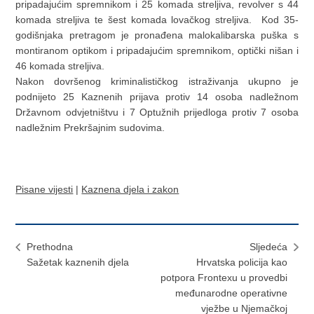
pripadajućim spremnikom i 25 komada streljiva, revolver s 44
komada streljiva te šest komada lovačkog streljiva. Kod 35-
godišnjaka pretragom je pronađena malokalibarska puška s
montiranom optikom i pripadajućim spremnikom, optički nišan i
46 komada streljiva.
Nakon dovršenog kriminalističkog istraživanja ukupno je
podnijeto 25 Kaznenih prijava protiv 14 osoba nadležnom
Državnom odvjetništvu i 7 Optužnih prijedloga protiv 7 osoba
nadležnim Prekršajnim sudovima.
Pisane vijesti
|
Kaznena djela i zakon
Prethodna
Sljedeća
Sažetak kaznenih djela
Hrvatska policija kao
potpora Frontexu u provedbi
međunarodne operativne
vježbe u Njemačkoj