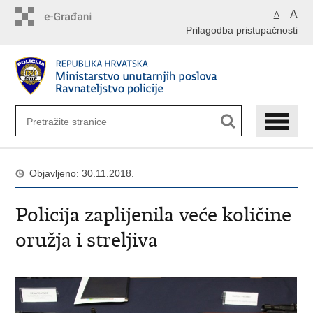
Preskoči
A
A
na
Prilagodba pristupačnosti
glavni
sadržaj
Objavljeno: 30.11.2018.
Policija zaplijenila veće količine
oružja i streljiva