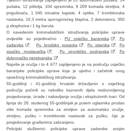
pušaka, 12 pištolja, 104 spremnika, 9 209 komada streljiva, 4
prigušivača, 1 045 inicialne kapisle, 4 optike, 7 tromblonska
nastavka, 10,3 metra sporogorećeg štapina, 2 detonatora, 350
g eksploziva i 1 kg baruta.
O navedenim kriminalističkim istraživanja policijske uprave
izvijestile su pojedinačno -
PU osječko baranjska
,
Pu
zadarska
,
Pu brodsko posavka
,
Pu istarska
,
Pu
sisačko moslavačka
,
Pu virovitičko podravska
,
Pu
dubrovačko neretvanska
.
Najviše je oružja i to 4 677 zaplijenjeno je na području osječko
baranjske policijske uprave koja je ujedno i začetnik ovog
opsežnog kriminalističkog istraživanja.
55-godišnji i 41-godišnji hrvatski državljanin s osječkog
područja počinili su nekoliko kaznenih djela nedozvoljenog
posjedovanje, izrade i nabavljanja oružja i eksplozivnih tvari. Od
lipnja do 28. studenog 55-godišnjak je putem oglasnika prodao
više komada spremnika za streljivo za automatsko oružje,
streljivo, pušku i tromblonski nastavak za pušku, čije je
posjedovanje građanima zabranjeno.
Policijski službenici policijske uprave zadarske svojim