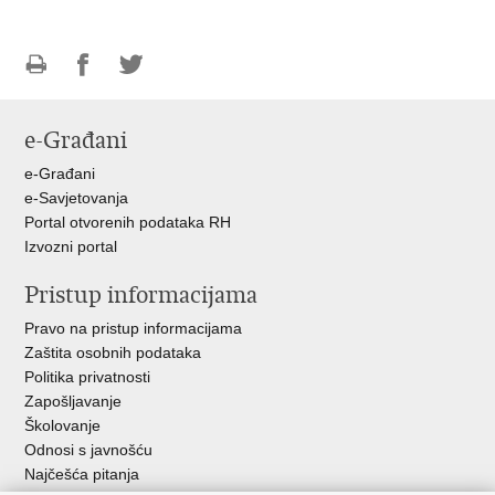
Ispiši
Podijeli
Podijeli
stranicu
na
na
e-Građani
Facebooku
Twitteru
e-Građani
e-Savjetovanja
Portal otvorenih podataka RH
Izvozni portal
Pristup informacijama
Pravo na pristup informacijama
Zaštita osobnih podataka
Politika privatnosti
Zapošljavanje
Školovanje
Odnosi s javnošću
Najčešća pitanja