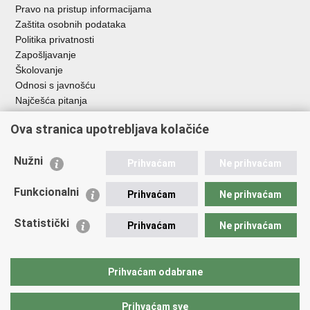
Pravo na pristup informacijama
Zaštita osobnih podataka
Politika privatnosti
Zapošljavanje
Školovanje
Odnosi s javnošću
Najčešća pitanja
Važne poveznice
Ova stranica upotrebljava kolačiće
Ministarstvo unutarnjih poslova RH
Nužni
Prihvaćam
Ne prihvaćam
EMN Nacionalna kontaktna točka za Republiku Hrvatsku
Policijske uprave
Funkcionalni
Prihvaćam
Ne prihvaćam
Policijska akademija
Muzej policije
Statistički
Prihvaćam
Ne prihvaćam
Zaklada policijske solidarnosti
Dom zdravlja MUP-a
Sindikati
Prihvaćam odabrane
Udruge
Prihvaćam sve