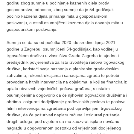
godinu zbog sumnje u počinjenje kaznenih djela protiv
gospodarstva, odnosno, zbog sumnje da je 54-godišnjak
počinio kaznena djela primanja mita u gospodarskom
poslovanju, a ostali osumnjičeni kaznena djela davanja mita u
gospodarskom poslovanju.
Sumnja se da su od početka 2020. do sredine lipnja 2021.
godine u Zagrebu, osumnjičeni 54-godišnjak, kao voditelj u
trgovačkom društvu u vlasništvu Grada Zagreba te ujedno i
predsjednik povjerenstva za listu izvoditelja radova trgovačkog
društva, koristeći svoja saznanja o planiranim građevinskim
zahvatima, rekonstrukcijama i sanacijama zgrada te potrebi
provođenja hitnih intervencija na objektima, a koji se financira iz
uplata obveznih zajedničkih pričuva građana, s ostalim
osumnjičenima dogovorio da će njihovim trgovačkim društvima i
obrtima osigurati dodjeljivanje građevinskih poslova te poslova
hitnih intervencija na zgradama pod upravljanjem trgovačkog
društva, da će požurivati naplatu računa i osigurati pružanje
drugih usluga, pod uvjetom da mu zauzvrat isplate novčanu
nagradu u dogovorenom postotku od vrijednosti dodijeljenog