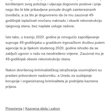
korištenjem svog položaja i utjecaja dogovorio poslove i prije
nego što bi bile pribavljene ponude drugih zainteresiranih
izvođača, a za što je dogovoreno da će mu zauzvrat 49-
godišnjak isplaćivati novčanu naknadu i obaviti rekonstrukciju
njegovog stana, bez naplate usluge radova.
Isto tako, u travnju 2020. godine je omogućio zapošljavanje
supruge 49-godišnjaka u gradskom trgovačkom društvu putem
agencije te je tijekom studenog 2020. godine ishodio da se
zaključi ugovor o radu na neodređeno vrijeme. Zauzvrat mu je
49-godišnjak obavio rekonstrukciju stana.
Nakon dovršenog kriminalističkog istraživanja osumnjičeni su
predani pritvorskom nadzorniku, a Uredu za suzbijanje
korupcije i organiziranog kriminaliteta je podnijeta kaznena
prijava.
Priopćenja
|
Kaznena djela i zakon