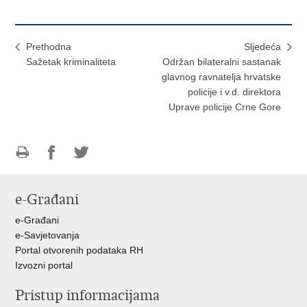
Prethodna
Sljedeća
Sažetak kriminaliteta
Održan bilateralni sastanak
glavnog ravnatelja hrvatske
policije i v.d. direktora
Uprave policije Crne Gore
Ispiši
Podijeli
Podijeli
stranicu
na
na
e-Građani
Facebooku
Twitteru
e-Građani
e-Savjetovanja
Portal otvorenih podataka RH
Izvozni portal
Pristup informacijama