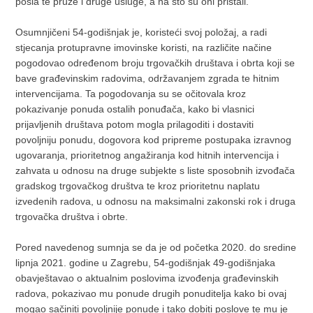
posla te pruže i druge usluge, a na što su oni pristali.
Osumnjičeni 54-godišnjak je, koristeći svoj položaj, a radi
stjecanja protupravne imovinske koristi, na različite načine
pogodovao određenom broju trgovačkih društava i obrta koji se
bave građevinskim radovima, održavanjem zgrada te hitnim
intervencijama. Ta pogodovanja su se očitovala kroz
pokazivanje ponuda ostalih ponuđača, kako bi vlasnici
prijavljenih društava potom mogla prilagoditi i dostaviti
povoljniju ponudu, dogovora kod pripreme postupaka izravnog
ugovaranja, prioritetnog angažiranja kod hitnih intervencija i
zahvata u odnosu na druge subjekte s liste sposobnih izvođača
gradskog trgovačkog društva te kroz prioritetnu naplatu
izvedenih radova, u odnosu na maksimalni zakonski rok i druga
trgovačka društva i obrte.
Pored navedenog sumnja se da je od početka 2020. do sredine
lipnja 2021. godine u Zagrebu, 54-godišnjak 49-godišnjaka
obavještavao o aktualnim poslovima izvođenja građevinskih
radova, pokazivao mu ponude drugih ponuditelja kako bi ovaj
mogao sačiniti povoljnije ponude i tako dobiti poslove te mu je