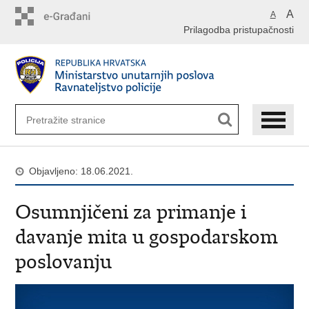
Preskoči
A
A
na
Prilagodba pristupačnosti
glavni
sadržaj
Objavljeno: 18.06.2021.
Osumnjičeni za primanje i
davanje mita u gospodarskom
poslovanju