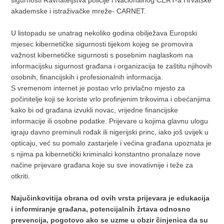
akademske i istraživačke mreže- CARNET.
U listopadu se unatrag nekoliko godina obilježava Europski
mjesec kibernetičke sigurnosti tijekom kojeg se promovira
važnost kibernetičke sigurnosti s posebnim naglaskom na
informacijsku sigurnost građana i organizacija te zaštitu njihovih
osobnih, financijskih i profesionalnih informacija.
S vremenom internet je postao vrlo privlačno mjesto za
počinitelje koji se koriste vrlo profinjenim trikovima i obećanjima
kako bi od građana izvukli novac, vrijedne financijske
informacije ili osobne podatke. Prijevare u kojima glavnu ulogu
igraju davno preminuli rođak ili nigerijski princ, iako još uvijek u
opticaju, već su pomalo zastarjele i većina građana upoznata je
s njima pa kibernetički kriminalci konstantno pronalaze nove
načine prijevare građana koje su sve inovativnije i teže za
otkriti.
Najučinkovitija obrana od ovih vrsta prijevara je edukacija
i informiranje građana, potencijalnih žrtava odnosno
prevencija, pogotovo ako se uzme u obzir činjenica da su