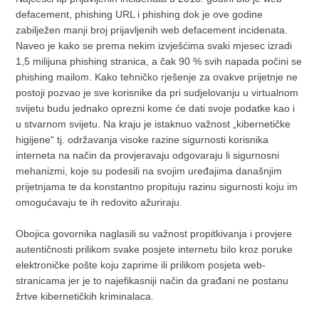
defacement, phishing URL i phishing dok je ove godine
zabilježen manji broj prijavljenih web defacement incidenata.
Naveo je kako se prema nekim izvješćima svaki mjesec izradi
1,5 milijuna phishing stranica, a čak 90 % svih napada počini se
phishing mailom. Kako tehničko rješenje za ovakve prijetnje ne
postoji pozvao je sve korisnike da pri sudjelovanju u virtualnom
svijetu budu jednako oprezni kome će dati svoje podatke kao i
u stvarnom svijetu. Na kraju je istaknuo važnost „kibernetičke
higijene“ tj. održavanja visoke razine sigurnosti korisnika
interneta na način da provjeravaju odgovaraju li sigurnosni
mehanizmi, koje su podesili na svojim uređajima današnjim
prijetnjama te da konstantno propituju razinu sigurnosti koju im
omogućavaju te ih redovito ažuriraju.
Obojica govornika naglasili su važnost propitkivanja i provjere
autentičnosti prilikom svake posjete internetu bilo kroz poruke
elektroničke pošte koju zaprime ili prilikom posjeta web-
stranicama jer je to najefikasniji način da građani ne postanu
žrtve kibernetičkih kriminalaca.