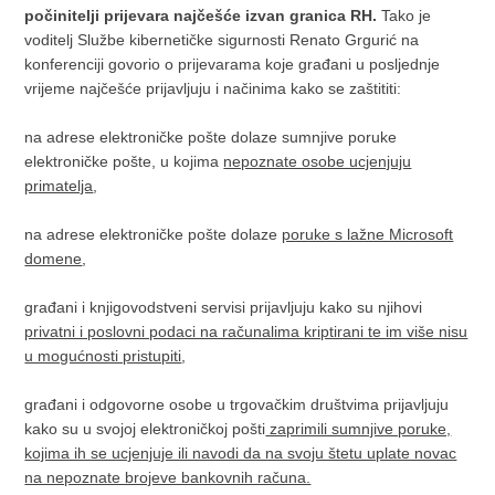
počinitelji prijevara najčešće izvan granica RH.
Tako je
voditelj Službe kibernetičke sigurnosti Renato Grgurić na
konferenciji govorio o prijevarama koje građani u posljednje
vrijeme najčešće prijavljuju i načinima kako se zaštititi:
na adrese elektroničke pošte dolaze sumnjive poruke
elektroničke pošte, u kojima
nepoznate osobe ucjenjuju
primatelja
,
na adrese elektroničke pošte dolaze
poruke s lažne Microsoft
domene
,
građani i knjigovodstveni servisi prijavljuju kako su njihovi
privatni i poslovni podaci na računalima kriptirani te im više nisu
u mogućnosti pristupiti
,
građani i odgovorne osobe u trgovačkim društvima prijavljuju
kako su u svojoj elektroničkoj pošti
zaprimili sumnjive poruke,
kojima ih se ucjenjuje ili navodi da na svoju štetu uplate novac
na nepoznate brojeve bankovnih računa.