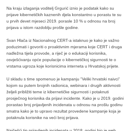
Na kraju izlaganja voditelj Grgurić iznio je podatak kako su
prijave kibernetičkih kaznenih djela konstantno u porastu te su
u prvih devet mjeseci 2019. porasle 10 % u odnosu na broj
prijava u istom razdoblju prošle godine.
Svan Hlača iz Nacionalnog CERT-a istaknuo je kako je važno
poduzimati i govoriti o proaktivnim mjerama koje CERT i druga
nadležna tijela provode, a riječ je o edukaciji korisnika,
osvješćivanju opće populacije o kibernetičkoj sigurnosti te o
vrstama ugroza koje korisnicima interneta u Hrvatskoj prijete.
U skladu s time spomenuo je kampanju “Veliki hrvatski naivci“
kojom su putem brojnih radionica, webinara i drugih aktivnosti
željeli približiti teme iz kibernetičke sigurnosti i potaknuti
prosječnog korisnika da prijavi incidente. Kako je u 2019. godini
porastao broj prijavljenih incidenata u odnosu na prošlu godinu
smatra kako je to upravo rezultat provedene kampanje koja je
potaknula korisnike na veći broj prijava.
Najčešći tip prijavljenih incidenata u 2018. godini bio je web