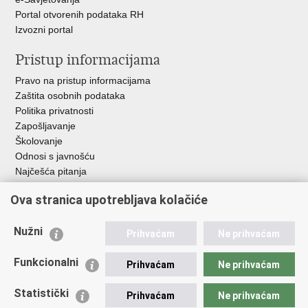
Portal otvorenih podataka RH
Izvozni portal
Pristup informacijama
Pravo na pristup informacijama
Zaštita osobnih podataka
Politika privatnosti
Zapošljavanje
Školovanje
Odnosi s javnošću
Najčešća pitanja
Važne poveznice
Ova stranica upotrebljava kolačiće
Ministarstvo unutarnjih poslova RH
Nužni
Prihvaćam
Ne prihvaćam
EMN Nacionalna kontaktna točka za Republiku Hrvatsku
Policijske uprave
Funkcionalni
Prihvaćam
Ne prihvaćam
Policijska akademija
Muzej policije
Statistički
Prihvaćam
Ne prihvaćam
Zaklada policijske solidarnosti