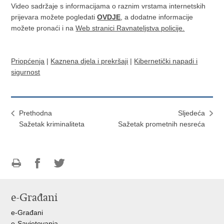
Video sadržaje s informacijama o raznim vrstama internetskih
prijevara možete pogledati
OVDJE
, a dodatne informacije
možete pronaći i na
Web stranici Ravnateljstva policije.
Priopćenja
|
Kaznena djela i prekršaji
|
Kibernetički napadi i
sigurnost
Prethodna
Sljedeća
Sažetak kriminaliteta
Sažetak prometnih nesreća
Ispiši
Podijeli
Podijeli
stranicu
na
na
e-Građani
Facebooku
Twitteru
e-Građani
e-Savjetovanja