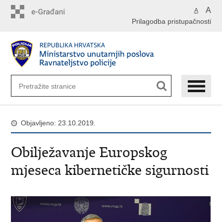
Preskoči
A
A
na
Prilagodba pristupačnosti
glavni
sadržaj
Objavljeno: 23.10.2019.
Obilježavanje Europskog
mjeseca kibernetičke sigurnosti