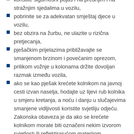
stražnjim sjedalima u vozilu,
pobrinite se za adekvatan smještaj djece u
vozilu,
bez obzira na žurbu, ne ulazite u rizična
pretjecanja,
pješačkim prijelazima približavajte se
smanjenom brzinom i povećanim oprezom,
prilikom vožnje u kolonama držite dovoljan
razmak između vozila,
ako se kao pješak krećete kolnikom na javnoj
cesti izvan naselja, hodajte uz lijevi rub kolnika
u smjeru kretanja, a noću i danju u slučajevima
smanjene vidljivosti koristite svjetliju odjeću.
Zakonska obaveza je da ako se krećete
kolnikom morate biti označeni nekim izvorom
svjetlosti ili reflektirajućom materijom,