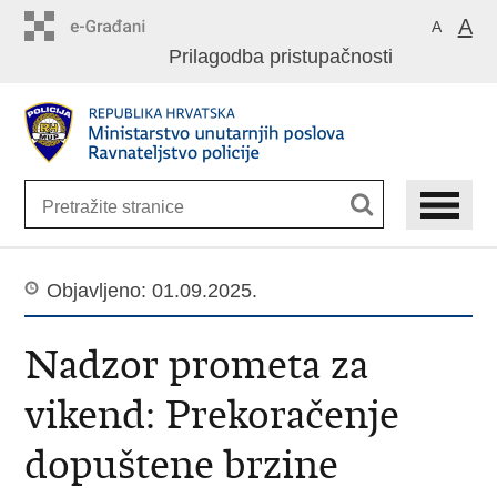
Preskoči
A
A
na
Prilagodba pristupačnosti
glavni
sadržaj
Objavljeno: 01.09.2025.
Nadzor prometa za
vikend: Prekoračenje
dopuštene brzine