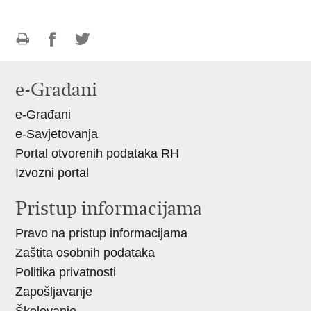
Ispiši
Podijeli
Podijeli
stranicu
na
na
e-Građani
Facebooku
Twitteru
e-Građani
e-Savjetovanja
Portal otvorenih podataka RH
Izvozni portal
Pristup informacijama
Pravo na pristup informacijama
Zaštita osobnih podataka
Politika privatnosti
Zapošljavanje
Školovanje