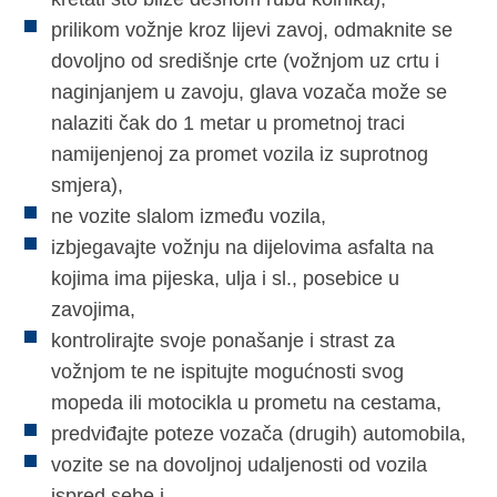
prilikom vožnje kroz lijevi zavoj, odmaknite se
dovoljno od središnje crte (vožnjom uz crtu i
naginjanjem u zavoju, glava vozača može se
nalaziti čak do 1 metar u prometnoj traci
namijenjenoj za promet vozila iz suprotnog
smjera),
ne vozite slalom između vozila,
izbjegavajte vožnju na dijelovima asfalta na
kojima ima pijeska, ulja i sl., posebice u
zavojima,
kontrolirajte svoje ponašanje i strast za
vožnjom te ne ispitujte mogućnosti svog
mopeda ili motocikla u prometu na cestama,
predviđajte poteze vozača (drugih) automobila,
vozite se na dovoljnoj udaljenosti od vozila
ispred sebe i