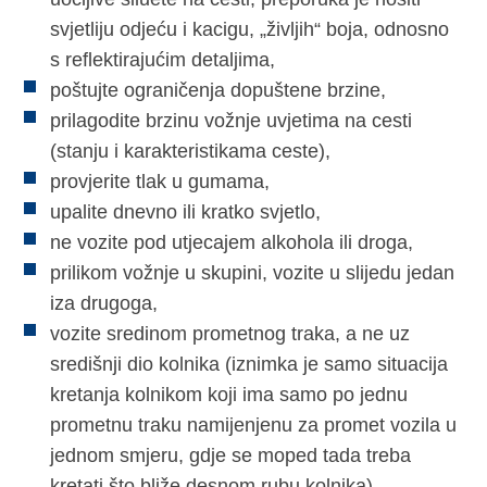
svjetliju odjeću i kacigu, „življih“ boja, odnosno
s reflektirajućim detaljima,
poštujte ograničenja dopuštene brzine,
prilagodite brzinu vožnje uvjetima na cesti
(stanju i karakteristikama ceste),
provjerite tlak u gumama,
upalite dnevno ili kratko svjetlo,
ne vozite pod utjecajem alkohola ili droga,
prilikom vožnje u skupini, vozite u slijedu jedan
iza drugoga,
vozite sredinom prometnog traka, a ne uz
središnji dio kolnika (iznimka je samo situacija
kretanja kolnikom koji ima samo po jednu
prometnu traku namijenjenu za promet vozila u
jednom smjeru, gdje se moped tada treba
kretati što bliže desnom rubu kolnika),