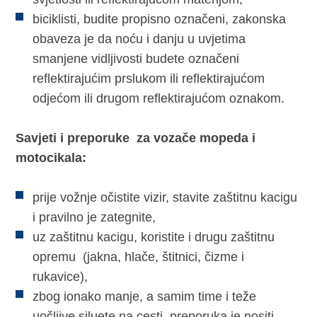
biciklisti, budite propisno označeni, zakonska
obaveza je da noću i danju u uvjetima
smanjene vidljivosti budete označeni
reflektirajućim prslukom ili reflektirajućom
odjećom ili drugom reflektirajućom oznakom.
Savjeti i preporuke za vozače mopeda i
motocikala:
prije vožnje očistite vizir, stavite zaštitnu kacigu
i pravilno je zategnite,
uz zaštitnu kacigu, koristite i drugu zaštitnu
opremu (jakna, hlače, štitnici, čizme i
rukavice),
zbog ionako manje, a samim time i teže
uočljive siluete na cesti, preporuka je nositi