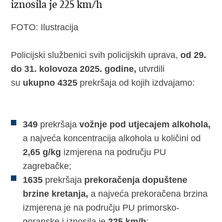
iznosila je 225 km/h
FOTO: Ilustracija
Policijski službenici svih policijskih uprava,
od 29.
do 31. kolovoza 2025. godine,
utvrdili
su
ukupno 4325
prekršaja od kojih izdvajamo:
349
prekršaja
vožnje pod utjecajem alkohola,
a najveća koncentracija alkohola u količini od
2,65 g/kg
izmjerena na području PU
zagrebačke;
1635
prekršaja
prekoračenja dopuštene
brzine kretanja,
a najveća prekoračena brzina
izmjerena je na području PU primorsko-
goranske i iznosila je
225 km/h
;