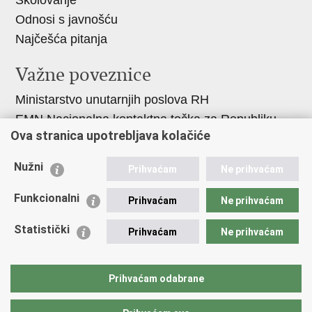
Odnosi s javnošću
Najčešća pitanja
Važne poveznice
Ministarstvo unutarnjih poslova RH
EMN Nacionalna kontaktna točka za Republiku
Ova stranica upotrebljava kolačiće
Hrvatsku
Policijske uprave
Nužni
Prihvaćam
Ne prihvaćam
Policijska akademija
Muzej policije
Funkcionalni
Prihvaćam
Ne prihvaćam
Zaklada policijske solidarnosti
Statistički
Prihvaćam
Ne prihvaćam
Dom zdravlja MUP-a
Sindikati
Udruge
Prihvaćam odabrane