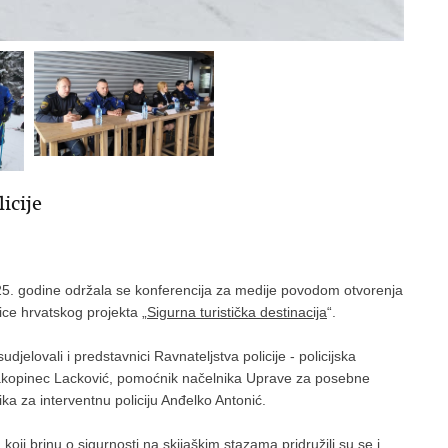
icije
025. godine održala se konferencija za medije povodom otvorenja
ice hrvatskog projekta „
Sigurna turistička destinacija
“.
djelovali i predstavnici Ravnateljstva policije - policijska
 Jakopinec Lacković, pomoćnik načelnika Uprave za posebne
ka za interventnu policiju Anđelko Antonić.
oji brinu o sigurnosti na skijaškim stazama pridružili su se i