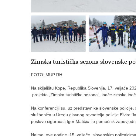
Zimska turistička sezona slovenske pol
FOTO: MUP RH
Na skijalištu Kope, Republika Slovenija, 17. veljače 2
projekta „Zimska turistička sezona“, inače zimske inač
Na konferenciji su, uz predstavnike slovenske policije, su
službenica u Uredu glavnog ravnatelja policije Elvira
poslove sigurnosti Igor Matičić te pomoćnik zapovjedni
Naime, ove godine, 15. veljače, slovenskim policajcima k