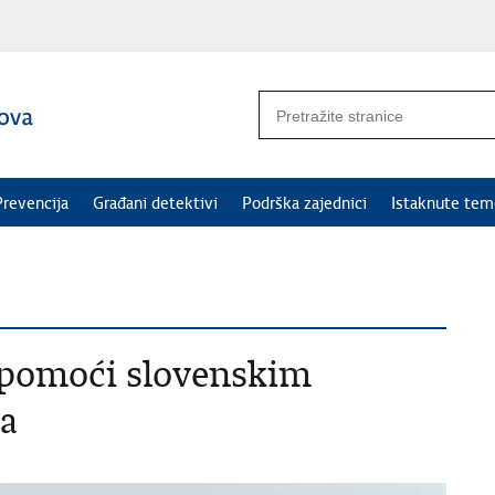
Prevencija
Građani detektivi
Podrška zajednici
Istaknute tem
ispomoći slovenskim
ma