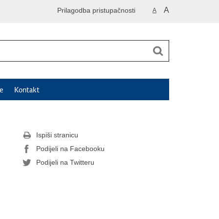
A
Prilagodba pristupačnosti
A
e
Kontakt
Ispiši stranicu
Podijeli na Facebooku
Podijeli na Twitteru