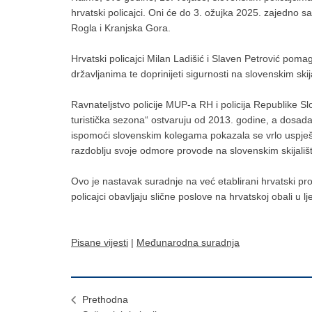
hrvatski policajci. Oni će do 3. ožujka 2025. zajedno s
Rogla i Kranjska Gora.
Hrvatski policajci Milan Ladišić i Slaven Petrović pom
državljanima te doprinijeti sigurnosti na slovenskim skij
Ravnateljstvo policije MUP-a RH i policija Republike S
turistička sezona“ ostvaruju od 2013. godine, a dosadaš
ispomoći slovenskim kolegama pokazala se vrlo uspješn
razdoblju svoje odmore provode na slovenskim skijališ
Ovo je nastavak suradnje na već etablirani hrvatski proj
policajci obavljaju slične poslove na hrvatskoj obali u 
Pisane vijesti
|
Međunarodna suradnja
Prethodna