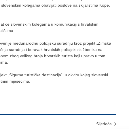
a slovenskim kolegama obavljati poslove na skijalištima Kope,
agat će slovenskim kolegama u komunikaciji s hrvatskim
alištima.
lovenije međunarodnu policijsku suradnju kroz projekt „Zimska
nja suradnja i boravak hrvatskih policijski službenika na
om zbog velikog broja hrvatskih turista koji upravo u tom
tima.
ekt „Sigurna turistička destinacija“, u okviru kojeg slovenski
ljetnim mjesecima.
Sljedeća