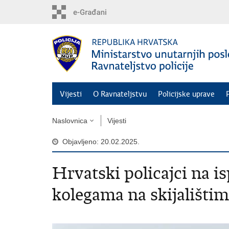
Preskoči
na
glavni
sadržaj
Vijesti
O Ravnateljstvu
Policijske uprave
Naslovnica
Vijesti
Objavljeno: 20.02.2025.
Hrvatski policajci na 
kolegama na skijališti