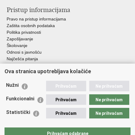
Pristup informacijama
Pravo na pristup informacijama
Zaštita osobnih podataka
Politika privatnosti
Zapošljavanje
Školovanje
Odnosi s javnošću
Najčešća pitanja
Važne poveznice
Ova stranica upotrebljava kolačiće
Ministarstvo unutarnjih poslova RH
Nužni
Prihvaćam
Ne prihvaćam
EMN Nacionalna kontaktna točka za Republiku Hrvatsku
Policijske uprave
Funkcionalni
Prihvaćam
Ne prihvaćam
Policijska akademija
Muzej policije
Statistički
Prihvaćam
Ne prihvaćam
Zaklada policijske solidarnosti
Dom zdravlja MUP-a
Sindikati
Prihvaćam odabrane
Udruge