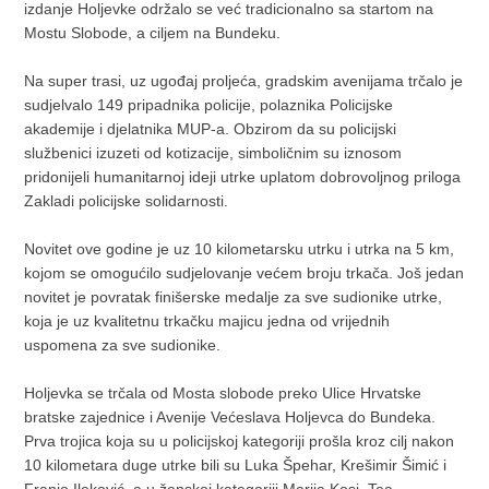
izdanje Holjevke održalo se već tradicionalno sa startom na
Mostu Slobode, a ciljem na Bundeku.
Na super trasi, uz ugođaj proljeća, gradskim avenijama trčalo je
sudjelvalo 149 pripadnika policije, polaznika Policijske
akademije i djelatnika MUP-a. Obzirom da su policijski
službenici izuzeti od kotizacije, simboličnim su iznosom
pridonijeli humanitarnoj ideji utrke uplatom dobrovoljnog priloga
Zakladi policijske solidarnosti.
Novitet ove godine je uz 10 kilometarsku utrku i utrka na 5 km,
kojom se omogućilo sudjelovanje većem broju trkača. Još jedan
novitet je povratak finišerske medalje za sve sudionike utrke,
koja je uz kvalitetnu trkačku majicu jedna od vrijednih
uspomena za sve sudionike.
Holjevka se trčala od Mosta slobode preko Ulice Hrvatske
bratske zajednice i Avenije Većeslava Holjevca do Bundeka.
Prva trojica koja su u policijskoj kategoriji prošla kroz cilj nakon
10 kilometara duge utrke bili su Luka Špehar, Krešimir Šimić i
Franjo Ileković, a u ženskoj kategoriji Marija Kosi, Tea