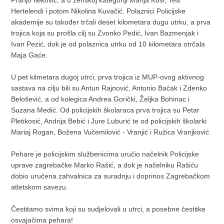
Hertelendi i potom Nikolina Kuvačić. Polaznici Policijske
akademije su također trčali deset kilometara dugu utrku, a prva
trojica koja su prošla cilj su Zvonko Pedić, Ivan Bazmenjak i
Ivan Pezić, dok je od polaznica utrku od 10 kilometara otrčala
Maja Gaće.
U pet kilmetara dugoj utrci, prva trojica iz MUP-ovog aktivnog
sastava na cilju bili su Antun Rajnović, Antonio Baćak i Zdenko
Belošević, a od kolegica Andrea Gorički, Željka Bohinac i
Suzana Medić. Od policijskih školaraca prva trojica su Petar
Pletikosić, Andrija Bebić i Jure Luburić te od policijskih školarki
Mariaj Rogan, Božena Vučemilović - Vranjić i Ružica Vranjković.
Pehare je policijskim službenicima uručio načelnik Policijske
uprave zagrebačke Marko Rašić, a dok je načelniku Rašiću
dobio uručena zahvalnica za suradnju i doprinos Zagrebačkom
atletskom savezu.
Čestitamo svima koji su sudjelovali u utrci, a posebne čestitke
osvajačima pehara!