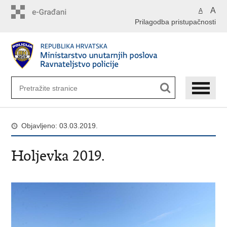
Preskoči
A
A
na
Prilagodba pristupačnosti
glavni
sadržaj
Objavljeno: 03.03.2019.
Holjevka 2019.