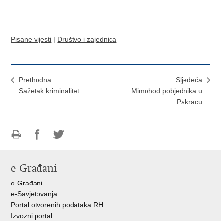
Pisane vijesti
|
Društvo i zajednica
Prethodna
Sljedeća
Sažetak kriminalitet
Mimohod pobjednika u
Pakracu
Ispiši
Podijeli
Podijeli
stranicu
na
na
e-Građani
Facebooku
Twitteru
e-Građani
e-Savjetovanja
Portal otvorenih podataka RH
Izvozni portal