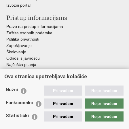
Izvozni portal
Pristup informacijama
Pravo na pristup informacijama
Zaštita osobnih podataka
Politika privatnosti
Zapošljavanje
Školovanje
Odnosi s javnošću
Najčešća pitanja
Važne poveznice
Ova stranica upotrebljava kolačiće
Ministarstvo unutarnjih poslova RH
Nužni
Prihvaćam
Ne prihvaćam
EMN Nacionalna kontaktna točka za Republiku Hrvatsku
Policijske uprave
Funkcionalni
Prihvaćam
Ne prihvaćam
Policijska akademija
Muzej policije
Statistički
Prihvaćam
Ne prihvaćam
Zaklada policijske solidarnosti
Dom zdravlja MUP-a