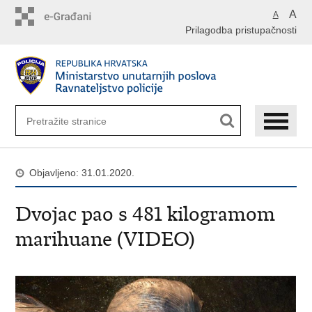
Preskoči
A
A
na
Prilagodba pristupačnosti
glavni
sadržaj
Objavljeno: 31.01.2020.
Dvojac pao s 481 kilogramom
marihuane (VIDEO)