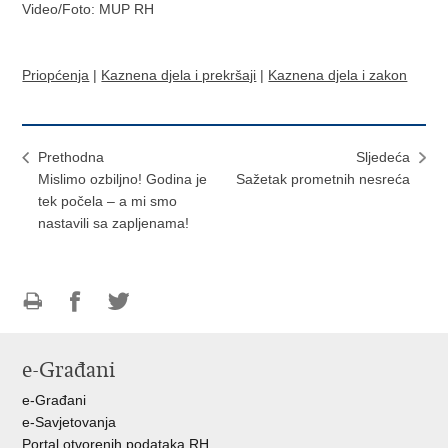
Video/Foto: MUP RH
Priopćenja
|
Kaznena djela i prekršaji
|
Kaznena djela i zakon
Prethodna
Sljedeća
Mislimo ozbiljno! Godina je
Sažetak prometnih nesreća
tek počela – a mi smo
nastavili sa zapljenama!
Ispiši
Podijeli
Podijeli
stranicu
na
na
e-Građani
Facebooku
Twitteru
e-Građani
e-Savjetovanja
Portal otvorenih podataka RH