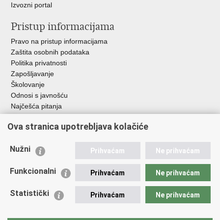
Izvozni portal
Pristup informacijama
Pravo na pristup informacijama
Zaštita osobnih podataka
Politika privatnosti
Zapošljavanje
Školovanje
Odnosi s javnošću
Najčešća pitanja
Ova stranica upotrebljava kolačiće
Važne poveznice
Ministarstvo unutarnjih poslova RH
Nužni
Prihvaćam
Ne prihvaćam
EMN Nacionalna kontaktna točka za Republiku Hrvatsku
Policijske uprave
Funkcionalni
Prihvaćam
Ne prihvaćam
Policijska akademija
Muzej policije
Statistički
Prihvaćam
Ne prihvaćam
Zaklada policijske solidarnosti
Dom zdravlja MUP-a
Sindikati