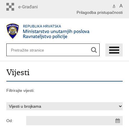
Preskoči
A
A
na
Prilagodba pristupačnosti
glavni
sadržaj
Vijesti
Filtrirajte vijesti:
Od: