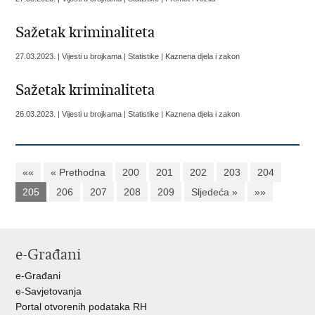
Sažetak kriminaliteta
27.03.2023. | Vijesti u brojkama | Statistike | Kaznena djela i zakon
Sažetak kriminaliteta
26.03.2023. | Vijesti u brojkama | Statistike | Kaznena djela i zakon
««
« Prethodna
200
201
202
203
204
205
206
207
208
209
Sljedeća »
»»
e-Građani
e-Građani
e-Savjetovanja
Portal otvorenih podataka RH