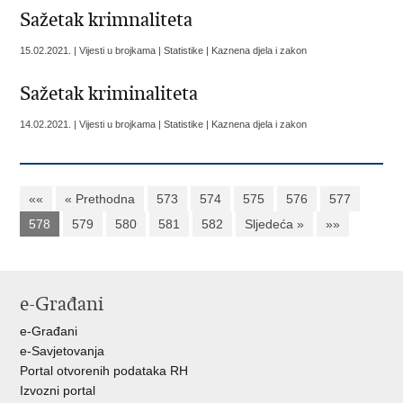
Sažetak krimnaliteta
15.02.2021. | Vijesti u brojkama | Statistike | Kaznena djela i zakon
Sažetak kriminaliteta
14.02.2021. | Vijesti u brojkama | Statistike | Kaznena djela i zakon
««
« Prethodna
573
574
575
576
577
578
579
580
581
582
Sljedeća »
»»
e-Građani
e-Građani
e-Savjetovanja
Portal otvorenih podataka RH
Izvozni portal