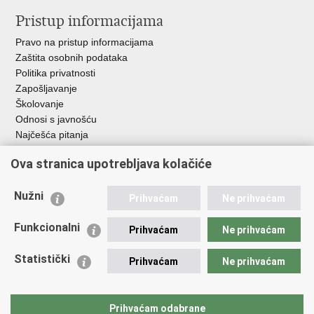
Pristup informacijama
Pravo na pristup informacijama
Zaštita osobnih podataka
Politika privatnosti
Zapošljavanje
Školovanje
Odnosi s javnošću
Najčešća pitanja
Ova stranica upotrebljava kolačiće
Važne poveznice
Ministarstvo unutarnjih poslova RH
Nužni
Prihvaćam
Ne prihvaćam
EMN Nacionalna kontaktna točka za Republiku Hrvatsku
Policijske uprave
Funkcionalni
Prihvaćam
Ne prihvaćam
Policijska akademija
Muzej policije
Statistički
Prihvaćam
Ne prihvaćam
Zaklada policijske solidarnosti
Dom zdravlja MUP-a
Sindikati
Prihvaćam odabrane
Udruge