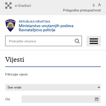
Preskoči
A
A
na
Prilagodba pristupačnosti
glavni
sadržaj
Vijesti
Filtrirajte vijesti:
Od: