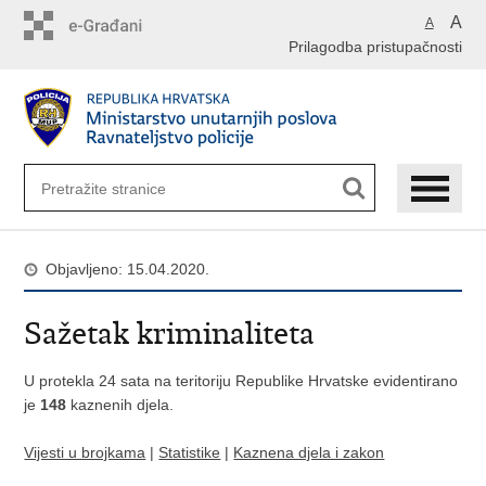
Preskoči
A
A
na
Prilagodba pristupačnosti
glavni
sadržaj
Objavljeno: 15.04.2020.
Sažetak kriminaliteta
U protekla 24 sata na teritoriju Republike Hrvatske evidentirano
je
148
kaznenih djela.
Vijesti u brojkama
|
Statistike
|
Kaznena djela i zakon