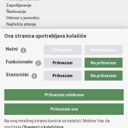
Zapošljavanje
Školovanje
Odnosi s javnošću
Najčešća pitanja
Ova stranica upotrebljava kolačiće
Važne poveznice
Ministarstvo unutarnjih poslova RH
Nužni
Prihvaćam
Ne prihvaćam
EMN Nacionalna kontaktna točka za Republiku Hrvatsku
Policijske uprave
Funkcionalni
Prihvaćam
Ne prihvaćam
Policijska akademija
Muzej policije
Statistički
Prihvaćam
Ne prihvaćam
Zaklada policijske solidarnosti
Dom zdravlja MUP-a
Sindikati
Prihvaćam odabrane
Udruge
Prihvaćam sve
Povratak na vrh
Na ovoj mrežnoj stranci koriste se kolačići. Molimo Vas da
Copyright © 2026 Ravnateljstvo policije.
Uvjeti korištenja
.
Izjava o
pročitate
Obavijest o kolačićima.