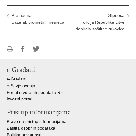
Prethodna
Sljedeća
Sažetak prometnih nesreća
Policija Republike Litve
donirala zaštitne rukavice
Ispiši
Podijeli
Podijeli
stranicu
na
na
e-Građani
Facebooku
Twitteru
e-Građani
e-Savjetovanja
Portal otvorenih podataka RH
Izvozni portal
Pristup informacijama
Pravo na pristup informacijama
Zaštita osobnih podataka
Politika privatnosti