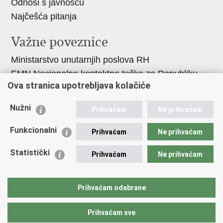
Odnosi s javnošću
Najčešća pitanja
Važne poveznice
Ministarstvo unutarnjih poslova RH
EMN Nacionalna kontaktna točka za Republiku
Ova stranica upotrebljava kolačiće
Hrvatsku
Policijske uprave
Nužni
Prihvaćam
Ne prihvaćam
Policijska akademija
Muzej policije
Funkcionalni
Prihvaćam
Ne prihvaćam
Zaklada policijske solidarnosti
Statistički
Prihvaćam
Ne prihvaćam
Dom zdravlja MUP-a
Sindikati
Udruge
Prihvaćam odabrane
Prihvaćam sve