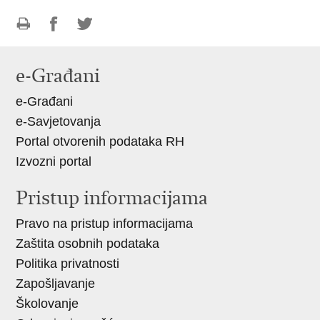
Ispiši
Podijeli
Podijeli
stranicu
na
na
e-Građani
Facebooku
Twitteru
e-Građani
e-Savjetovanja
Portal otvorenih podataka RH
Izvozni portal
Pristup informacijama
Pravo na pristup informacijama
Zaštita osobnih podataka
Politika privatnosti
Zapošljavanje
Školovanje