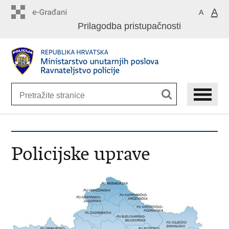
Preskoči
A
A
na
Prilagodba pristupačnosti
glavni
sadržaj
Policijske uprave