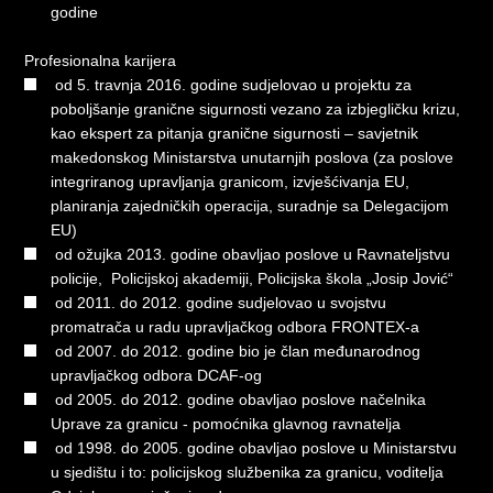
godine
Profesionalna karijera
od 5. travnja 2016. godine sudjelovao u projektu za
poboljšanje granične sigurnosti vezano za izbjegličku krizu,
kao ekspert za pitanja granične sigurnosti – savjetnik
makedonskog Ministarstva unutarnjih poslova (za poslove
integriranog upravljanja granicom, izvješćivanja EU,
planiranja zajedničkih operacija, suradnje sa Delegacijom
EU)
od ožujka 2013. godine obavljao poslove u Ravnateljstvu
policije, Policijskoj akademiji, Policijska škola „Josip Jović“
od 2011. do 2012. godine sudjelovao u svojstvu
promatrača u radu upravljačkog odbora FRONTEX-a
od 2007. do 2012. godine bio je član međunarodnog
upravljačkog odbora DCAF-og
od 2005. do 2012. godine obavljao poslove načelnika
Uprave za granicu - pomoćnika glavnog ravnatelja
od 1998. do 2005. godine obavljao poslove u Ministarstvu
u sjedištu i to: policijskog službenika za granicu, voditelja