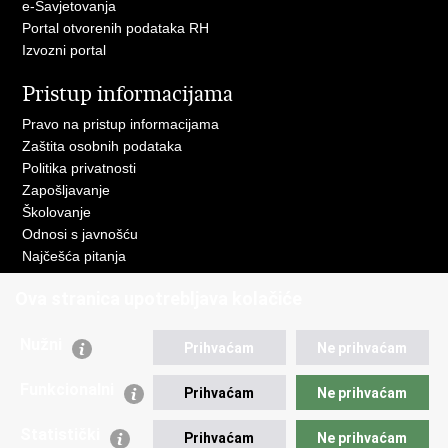
e-Savjetovanja
Portal otvorenih podataka RH
Izvozni portal
Pristup informacijama
Pravo na pristup informacijama
Zaštita osobnih podataka
Politika privatnosti
Zapošljavanje
Školovanje
Odnosi s javnošću
Najčešća pitanja
Važne poveznice
Ova stranica upotrebljava kolačiće
Ministarstvo unutarnjih poslova RH
Nužni
Prihvaćam
Ne prihvaćam
EMN Nacionalna kontaktna točka za Republiku Hrvatsku
Policijske uprave
Funkcionalni
Prihvaćam
Ne prihvaćam
Policijska akademija
Muzej policije
Statistički
Prihvaćam
Ne prihvaćam
Zaklada policijske solidarnosti