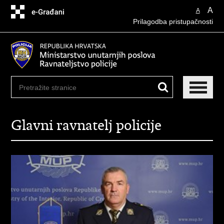
Preskoči
A
A
na
Prilagodba pristupačnosti
glavni
sadržaj
Glavni ravnatelj policije