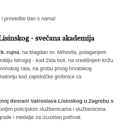
a i provedite dan s nama!
Lisinskog - svečana akademija
9. rujna
, na blagdan sv. Mihovila, polaganjem
oblju Mirogoj - kod Zida boli, na središnjem križu
omovinskog rata, na grobu prvog hrvatskog
matoriju kod zajedničke grobnice za
noj dvorani Vatroslava Lisinskog u Zagrebu s
boljim policijskim službenicama i službenicima
agrade i medalje za izuzetan pothvat.