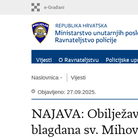
Preskoči
na
glavni
sadržaj
Vijesti
O Ravnateljstvu
Policijske up
Naslovnica
Vijesti
Objavljeno: 27.09.2025.
NAJAVA: Obilježava
blagdana sv. Mihov