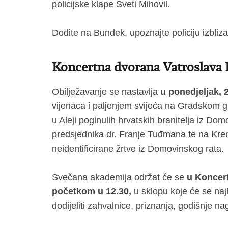
policijske klape Sveti Mihovil.
Dođite na Bundek, upoznajte policiju izbliz
Koncertna dvorana Vatroslava 
Obilježavanje se nastavlja
u ponedjeljak, 2
vijenaca i paljenjem svijeća na Gradskom gr
u Aleji poginulih hrvatskih branitelja iz D
predsjednika dr. Franje Tuđmana te na Kre
neidentificirane žrtve iz Domovinskog rata.
Svečana akademija održat će se
u Koncert
početkom u 12.30,
u sklopu koje će se naj
dodijeliti zahvalnice, priznanja, godišnje n