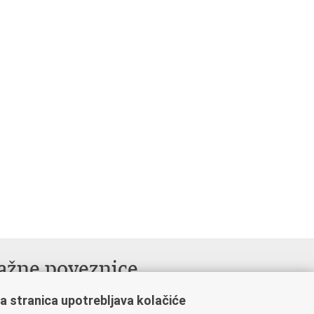
ažne poveznice
nistarstvo unutarnjih poslova RH
a stranica upotrebljava kolačiće