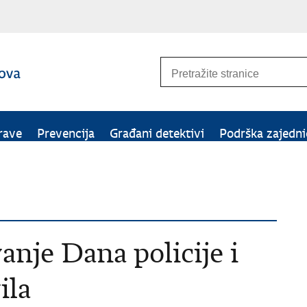
rave
Prevencija
Građani detektivi
Podrška zajedni
nje Dana policije i
ila