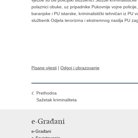
vježbe su bili policijski službenici Službe kriminalisti
polaznici obuke, uz pripadnike Pukovnije vojne policij
baranjske i PU istarske, kriminalistički tehničari iz PU
službenik Odjela terorizma i ekstremnog nasilja PU za
Pisane vijesti
|
Odgoj i obrazovanje
Prethodna
Sažetak kriminaliteta
e-Građani
e-Građani