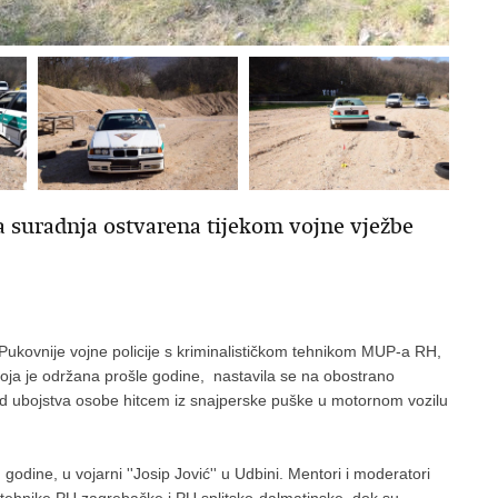
 suradnja ostvarena tijekom vojne vježbe
e Pukovnije vojne policije s kriminalističkom tehnikom MUP-a RH,
koja je održana prošle godine, nastavila se na obostrano
 ubojstva osobe hitcem iz snajperske puške u motornom vozilu
odine, u vojarni ''Josip Jović'' u Udbini. Mentori i moderatori