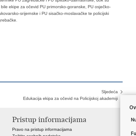
čke tehnike PU zagrebačke i PU splitsko-dalmatinske, dok su
e, bile ekipe za očevid PU primorsko-goranske, PU osječko-
 vukovarsko-srijemske i PU sisačko-moslavačke te policijski
grebačke.
Sljedeća
Edukacija ekipa za očevid na Policijskoj akademiji
Ov
Pristup informacijama
V
Nu
Pravo na pristup informacijama
Min
Fu