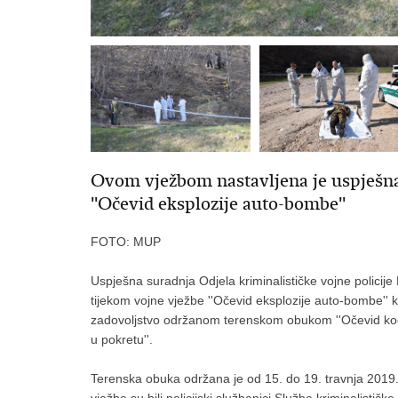
Ovom vježbom nastavljena je uspješna
''Očevid eksplozije auto-bombe''
FOTO: MUP
Uspješna suradnja Odjela kriminalističke vojne policij
tijekom vojne vježbe ''Očevid eksplozije auto-bombe'' 
zadovoljstvo održanom terenskom obukom ''Očevid kod
u pokretu''.
Terenska obuka održana je od 15. do 19. travnja 2019. g