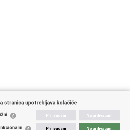
a stranica upotrebljava kolačiće
ažne poveznice
žni
Prihvaćam
Ne prihvaćam
istarstvo unutarnjih poslova RH
nkcionalni
Prihvaćam
Ne prihvaćam