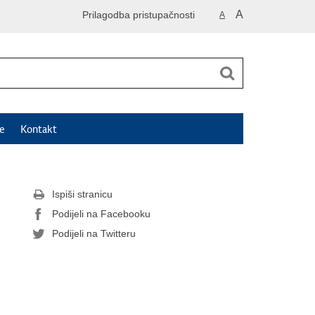
A
Prilagodba pristupačnosti
A
e
Kontakt
Ispiši stranicu
Podijeli na Facebooku
Podijeli na Twitteru