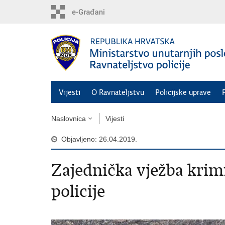
Preskoči
na
glavni
sadržaj
Vijesti
O Ravnateljstvu
Policijske uprave
Naslovnica
Vijesti
Objavljeno: 26.04.2019.
Zajednička vježba krimi
policije