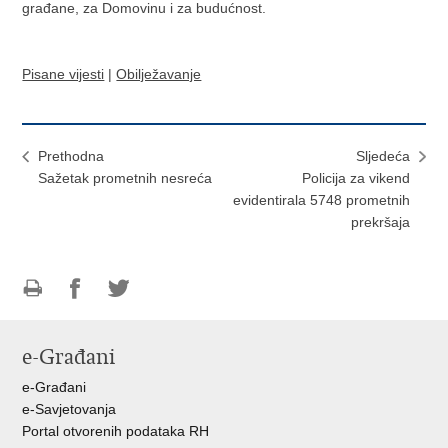
građane, za Domovinu i za budućnost.
Pisane vijesti
|
Obilježavanje
Prethodna
Sljedeća
Sažetak prometnih nesreća
Policija za vikend
evidentirala 5748 prometnih
prekršaja
Ispiši
Podijeli
Podijeli
stranicu
na
na
e-Građani
Facebooku
Twitteru
e-Građani
e-Savjetovanja
Portal otvorenih podataka RH