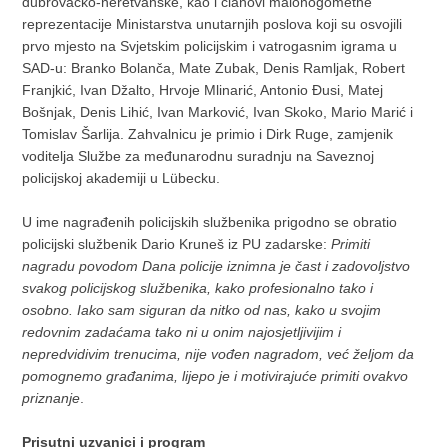
dubrovačko-neretvanske, kao i članovi malonogometne
reprezentacije Ministarstva unutarnjih poslova koji su osvojili
prvo mjesto na Svjetskim policijskim i vatrogasnim igrama u
SAD-u: Branko Bolanča, Mate Zubak, Denis Ramljak, Robert
Franjkić, Ivan Džalto, Hrvoje Mlinarić, Antonio Đusi, Matej
Bošnjak, Denis Lihić, Ivan Marković, Ivan Skoko, Mario Marić i
Tomislav Šarlija. Zahvalnicu je primio i Dirk Ruge, zamjenik
voditelja Službe za međunarodnu suradnju na Saveznoj
policijskoj akademiji u Lübecku.
U ime nagrađenih policijskih službenika prigodno se obratio
policijski službenik Dario Kruneš iz PU zadarske:
Primiti
nagradu povodom Dana policije iznimna je čast i zadovoljstvo
svakog policijskog službenika, kako profesionalno tako i
osobno. Iako sam siguran da nitko od nas, kako u svojim
redovnim zadaćama tako ni u onim najosjetljivijim i
nepredvidivim trenucima, nije vođen nagradom, već željom da
pomognemo građanima, lijepo je i motivirajuće primiti ovakvo
priznanje
.
Prisutni uzvanici i program