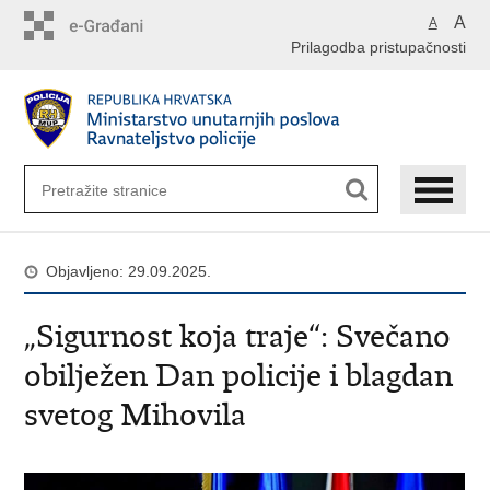
Preskoči
A
A
na
Prilagodba pristupačnosti
glavni
sadržaj
Objavljeno: 29.09.2025.
„Sigurnost koja traje“: Svečano
obilježen Dan policije i blagdan
svetog Mihovila