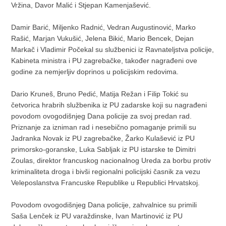
Vržina, Davor Malić i Stjepan Kamenjašević.
Damir Barić, Miljenko Radnić, Vedran Augustinović, Marko
Rašić, Marjan Vukušić, Jelena Bikić, Mario Bencek, Dejan
Markač i Vladimir Počekal su službenici iz Ravnateljstva policije,
Kabineta ministra i PU zagrebačke, također nagrađeni ove
godine za nemjerljiv doprinos u policijskim redovima.
Dario Kruneš, Bruno Pedić, Matija Režan i Filip Tokić su
četvorica hrabrih službenika iz PU zadarske koji su nagrađeni
povodom ovogodišnjeg Dana policije za svoj predan rad.
Priznanje za izniman rad i nesebično pomaganje primili su
Jadranka Novak iz PU zagrebačke, Žarko Kulašević iz PU
primorsko-goranske, Luka Sabljak iz PU istarske te Dimitri
Zoulas, direktor francuskog nacionalnog Ureda za borbu protiv
kriminaliteta droga i bivši regionalni policijski časnik za vezu
Veleposlanstva Francuske Republike u Republici Hrvatskoj.
Povodom ovogodišnjeg Dana policije, zahvalnice su primili
Saša Lenček iz PU varaždinske, Ivan Martinović iz PU