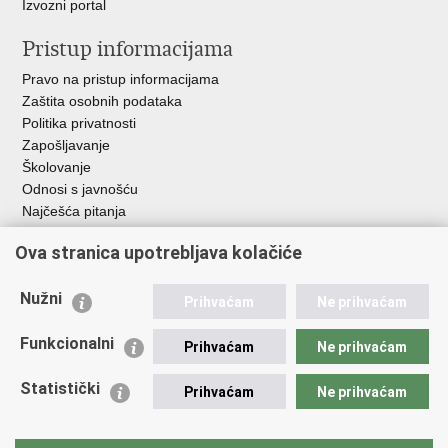
Izvozni portal
Pristup informacijama
Pravo na pristup informacijama
Zaštita osobnih podataka
Politika privatnosti
Zapošljavanje
Školovanje
Odnosi s javnošću
Najčešća pitanja
Važne poveznice
Ova stranica upotrebljava kolačiće
Ministarstvo unutarnjih poslova RH
Nužni
Prihvaćam
Ne prihvaćam
EMN Nacionalna kontaktna točka za Republiku Hrvatsku
Policijske uprave
Funkcionalni
Prihvaćam
Ne prihvaćam
Policijska akademija
Muzej policije
Statistički
Prihvaćam
Ne prihvaćam
Zaklada policijske solidarnosti
Dom zdravlja MUP-a
Sindikati