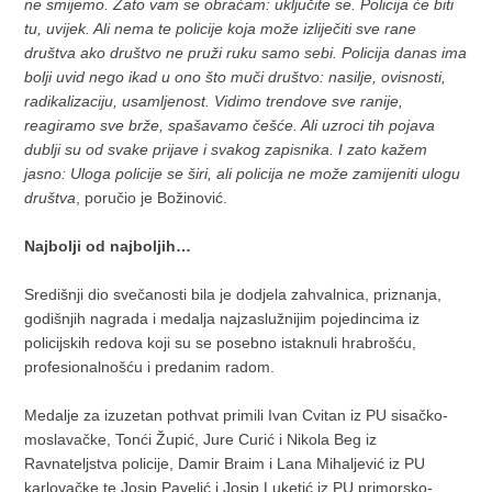
ne smijemo. Zato vam se obraćam: uključite se. Policija će biti
tu, uvijek. Ali nema te policije koja može izliječiti sve rane
društva ako društvo ne pruži ruku samo sebi. Policija danas ima
bolji uvid nego ikad u ono što muči društvo: nasilje, ovisnosti,
radikalizaciju, usamljenost. Vidimo trendove sve ranije,
reagiramo sve brže, spašavamo češće. Ali uzroci tih pojava
dublji su od svake prijave i svakog zapisnika. I zato kažem
jasno: Uloga policije se širi, ali policija ne može zamijeniti ulogu
društva
, poručio je Božinović.
Najbolji od najboljih…
Središnji dio svečanosti bila je dodjela zahvalnica, priznanja,
godišnjih nagrada i medalja najzaslužnijim pojedincima iz
policijskih redova koji su se posebno istaknuli hrabrošću,
profesionalnošću i predanim radom.
Medalje za izuzetan pothvat primili Ivan Cvitan iz PU sisačko-
moslavačke, Tonći Župić, Jure Curić i Nikola Beg iz
Ravnateljstva policije, Damir Braim i Lana Mihaljević iz PU
karlovačke te Josip Pavelić i Josip Luketić iz PU primorsko-