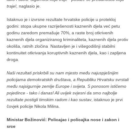
traje!,
naglasio je.
Istaknuo je i izvrsne rezultate hrvatske policije u protekloj
godini: stopa ukupne razriješenosti kaznenih djela već petu
godinu zaredom premašuje 70%, a raste broj otkrivenih
kaznenih djela organiziranog kriminaliteta, kaznenih djela protiv
okoliša, ratnih zločina Nastavljen je i višegodišnji stabilni
kontinuitet otkrivanja koruptivnih kaznenih djela, kao i zapljena
droga.
Naši rezultati priskrbili su nam mjesto među najuspješnijim
policijama demokratskih društava, a Republiku Hrvatsku svrstali
među najsigurnije zemlje Europe i svijeta. S ponosom ističemo
pojedince - tako i danas! Ali uvijek svjesni da smo najbolje
rezultate postigli timskim radom i kao sustav
, istaknuo je prvi
čovjek policije Nikola Milina.
Ministar Božinović: Policajac i policajka nose i zakon i
srce