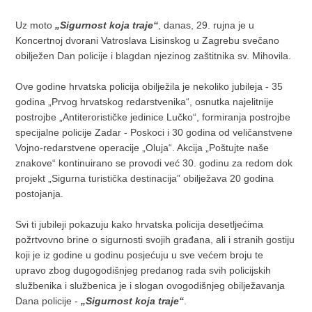
Uz moto
„Sigurnost koja traje“
, danas, 29. rujna je u
Koncertnoj dvorani Vatroslava Lisinskog u Zagrebu svečano
obilježen Dan policije i blagdan njezinog zaštitnika sv. Mihovila.
Ove godine hrvatska policija obilježila je nekoliko jubileja - 35
godina „Prvog hrvatskog redarstvenika“, osnutka najelitnije
postrojbe „Antiterorističke jedinice Lučko“, formiranja postrojbe
specijalne policije Zadar - Poskoci i 30 godina od veličanstvene
Vojno-redarstvene operacije „Oluja“. Akcija „Poštujte naše
znakove“ kontinuirano se provodi već 30. godinu za redom dok
projekt „Sigurna turistička destinacija” obilježava 20 godina
postojanja.
Svi ti jubileji pokazuju kako hrvatska policija desetljećima
požrtvovno brine o sigurnosti svojih građana, ali i stranih gostiju
koji je iz godine u godinu posjećuju u sve većem broju te
upravo zbog dugogodišnjeg predanog rada svih policijskih
službenika i službenica je i slogan ovogodišnjeg obilježavanja
Dana policije -
„Sigurnost koja traje“
.