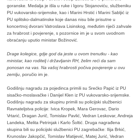
goranske. Medalja je išla u ruke i Igoru Stojanoviću, službeniku
PU vukovarsko-srijemske, kao i Marini Hrstić i Marini Sabljić iz
PU splitsko-dalmatinske koje danas nisu bile prisutne u
koncertnoj dvorani Vatroslava Lisinskog, međutim riječi zahvale
za hrabrost i povjerenje, s pozornice im je u svom uvodnom
obraćanju uputio ministar Božinović.
Drage kolegice, gdje god da jeste u ovom trenutku - kao
ministar, kao roditelj i državljanin RH, želim reći da sam
ponosan na vas. Na vašoj hrabrosti počiva povjerenje u ovu
zemlju
, poručio im je.
Godišnju nagradu za pojedinca primili su Srećko Papić iz PU
sisačko-moslavačke i Danijel Klen iz PU vukovarsko-srijemske.
Godišnju nagradu za skupinu primili su policijski službenici
Ravnateljstva policije: Ivica Kropek, Mara Gerovac, Dario
Vrtarić, Dragan Jurič, Tomislav Pavlić, Vedran Leskovar, Andreja
Landeka, Melita Petrinjak i Karlo Šoltić. Druga nagrađena
skupina bili su policijski službenici PU zagrebačke: Ilija Brkić,
Krunoslav Jakopčić, Tomislav Matijević, Matej Jurić, Vedran