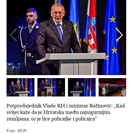
Potpredsjednik Vlade RH i ministar Božinović: „Kad
svijet kaže da je Hrvatska među najsigurnijim
zemljama, to je lice policajke i policajca“
Foto: MUP