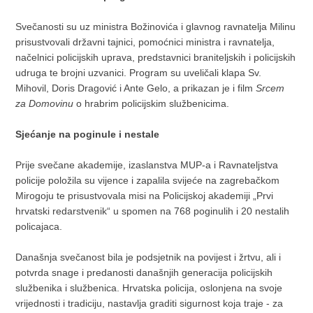
Svečanosti su uz ministra Božinovića i glavnog ravnatelja Milinu
prisustvovali državni tajnici, pomoćnici ministra i ravnatelja,
načelnici policijskih uprava, predstavnici braniteljskih i policijskih
udruga te brojni uzvanici. Program su uveličali klapa Sv.
Mihovil, Doris Dragović i Ante Gelo, a prikazan je i film
Srcem
za Domovinu
o hrabrim policijskim službenicima.
Sjećanje na poginule i nestale
Prije svečane akademije, izaslanstva MUP-a i Ravnateljstva
policije položila su vijence i zapalila svijeće na zagrebačkom
Mirogoju te prisustvovala misi na Policijskoj akademiji „Prvi
hrvatski redarstvenik“ u spomen na 768 poginulih i 20 nestalih
policajaca.
Današnja svečanost bila je podsjetnik na povijest i žrtvu, ali i
potvrda snage i predanosti današnjih generacija policijskih
službenika i službenica. Hrvatska policija, oslonjena na svoje
vrijednosti i tradiciju, nastavlja graditi sigurnost koja traje - za