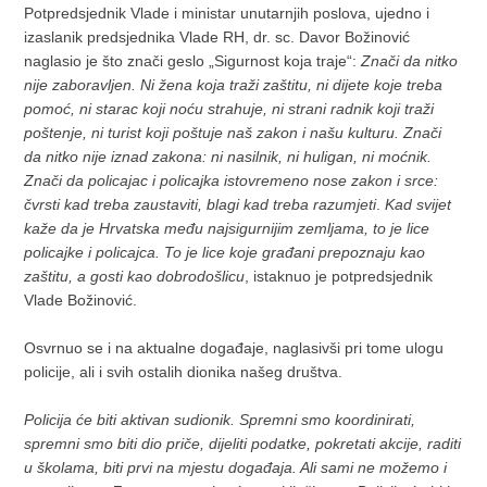
Potpredsjednik Vlade i ministar unutarnjih poslova, ujedno i
izaslanik predsjednika Vlade RH, dr. sc. Davor Božinović
naglasio je što znači geslo „Sigurnost koja traje“:
Znači da nitko
nije zaboravljen. Ni žena koja traži zaštitu, ni dijete koje treba
pomoć, ni starac koji noću strahuje, ni strani radnik koji traži
poštenje, ni turist koji poštuje naš zakon i našu kulturu. Znači
da nitko nije iznad zakona: ni nasilnik, ni huligan, ni moćnik.
Znači da policajac i policajka istovremeno nose zakon i srce:
čvrsti kad treba zaustaviti, blagi kad treba razumjeti
.
Kad svijet
kaže da je Hrvatska među najsigurnijim zemljama, to je lice
policajke i policajca. To je lice koje građani prepoznaju kao
zaštitu, a gosti kao dobrodošlicu
, istaknuo je potpredsjednik
Vlade Božinović.
Osvrnuo se i na aktualne događaje, naglasivši pri tome ulogu
policije, ali i svih ostalih dionika našeg društva.
Policija će biti aktivan sudionik. Spremni smo koordinirati,
spremni smo biti dio priče, dijeliti podatke, pokretati akcije, raditi
u školama, biti prvi na mjestu događaja. Ali sami ne možemo i