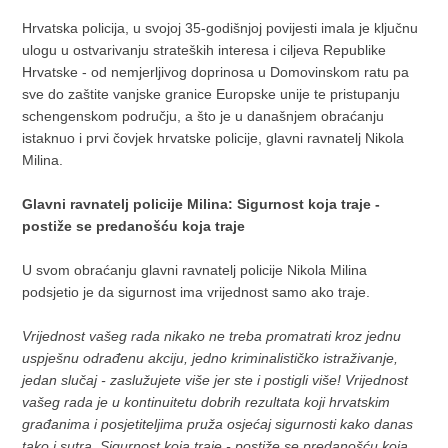
Hrvatska policija, u svojoj 35-godišnjoj povijesti imala je ključnu
ulogu u ostvarivanju strateških interesa i ciljeva Republike
Hrvatske - od nemjerljivog doprinosa u Domovinskom ratu pa
sve do zaštite vanjske granice Europske unije te pristupanju
schengenskom području, a što je u današnjem obraćanju
istaknuo i prvi čovjek hrvatske policije, glavni ravnatelj Nikola
Milina.
Glavni ravnatelj policije Milina: Sigurnost koja traje -
postiže se predanošću koja traje
U svom obraćanju glavni ravnatelj policije Nikola Milina
podsjetio je da sigurnost ima vrijednost samo ako traje.
Vrijednost vašeg rada nikako ne treba promatrati kroz jednu
uspješnu odrađenu akciju, jedno kriminalističko istraživanje,
jedan slučaj - zaslužujete više jer ste i postigli više! Vrijednost
vašeg rada je u kontinuitetu dobrih rezultata koji hrvatskim
građanima i posjetiteljima pruža osjećaj sigurnosti kako danas
tako i sutra. Sigurnost koja traje - postiže se predanošću koja