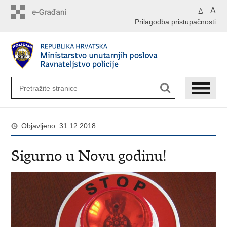
Preskoči
A
A
na
Prilagodba pristupačnosti
glavni
sadržaj
Objavljeno: 31.12.2018.
Sigurno u Novu godinu!