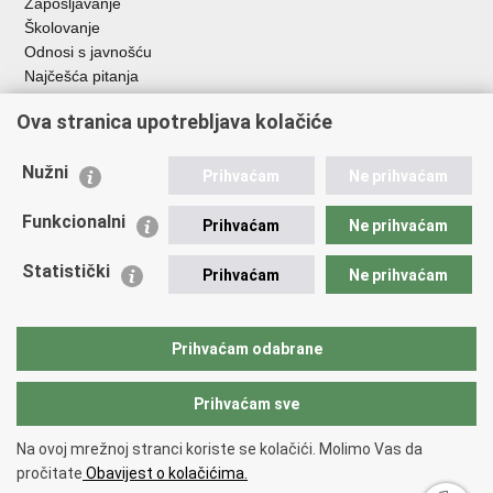
Zapošljavanje
Školovanje
Odnosi s javnošću
Najčešća pitanja
Važne poveznice
Ova stranica upotrebljava kolačiće
Ministarstvo unutarnjih poslova RH
Nužni
Prihvaćam
Ne prihvaćam
EMN Nacionalna kontaktna točka za Republiku Hrvatsku
Policijske uprave
Funkcionalni
Prihvaćam
Ne prihvaćam
Policijska akademija
Muzej policije
Statistički
Prihvaćam
Ne prihvaćam
Zaklada policijske solidarnosti
Dom zdravlja MUP-a
Sindikati
Prihvaćam odabrane
Udruge
Prihvaćam sve
Povratak na vrh
Na ovoj mrežnoj stranci koriste se kolačići. Molimo Vas da
Copyright © 2026 Ravnateljstvo policije.
Uvjeti korištenja
.
Izjava o
pročitate
Obavijest o kolačićima.
pristupačnosti
.