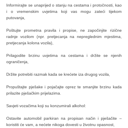
Informirajte se unaprijed o stanju na cestama i protočnosti, kao
i o vremenskim uvjetima koji vas mogu zateći tijekom
putovanja,
Poštujte prometna pravila i propise, ne započinjite rizične
radnje vozilom (npr. pretjecanja na nepreglednim mjestima,
pretjecanja kolona vozila),
Prilagodite brzinu uvjetima na cestama i držite se njenih
ograničenja,
Držite potrebiti razmak kada se krećete iza drugog vozila,
Propuštajte pješake i pojačajte oprez te smanjite brzinu kada
prilazite pješačkim prijelazima.
Savjeti vozačima koji su konzumirali alkohol:
Ostavite automobil parkiran na propisan način i pješačite –
koristiti će vam, a nećete nikoga dovesti u životnu opasnost,