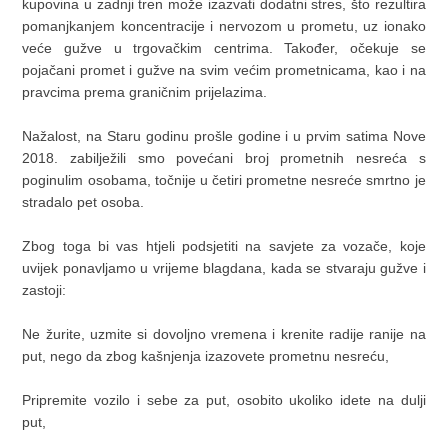
kupovina u zadnji tren može izazvati dodatni stres, što rezultira
pomanjkanjem koncentracije i nervozom u prometu, uz ionako
veće gužve u trgovačkim centrima. Također, očekuje se
pojačani promet i gužve na svim većim prometnicama, kao i na
pravcima prema graničnim prijelazima.
Nažalost, na Staru godinu prošle godine i u prvim satima Nove
2018. zabilježili smo povećani broj prometnih nesreća s
poginulim osobama, točnije u četiri prometne nesreće smrtno je
stradalo pet osoba.
Zbog toga bi vas htjeli podsjetiti na savjete za vozače, koje
uvijek ponavljamo u vrijeme blagdana, kada se stvaraju gužve i
zastoji:
Ne žurite, uzmite si dovoljno vremena i krenite radije ranije na
put, nego da zbog kašnjenja izazovete prometnu nesreću,
Pripremite vozilo i sebe za put, osobito ukoliko idete na dulji
put,