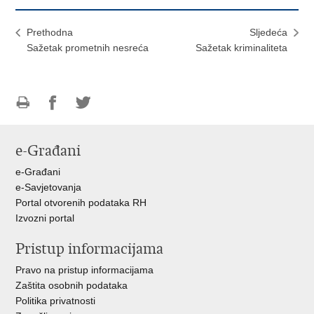
Prethodna
Sljedeća
Sažetak prometnih nesreća
Sažetak kriminaliteta
Ispiši
Podijeli
Podijeli
stranicu
na
na
e-Građani
Facebooku
Twitteru
e-Građani
e-Savjetovanja
Portal otvorenih podataka RH
Izvozni portal
Pristup informacijama
Pravo na pristup informacijama
Zaštita osobnih podataka
Politika privatnosti