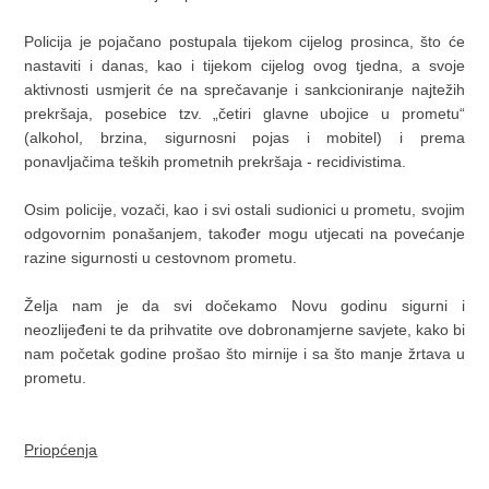
Policija je pojačano postupala tijekom cijelog prosinca, što će
nastaviti i danas, kao i tijekom cijelog ovog tjedna, a svoje
aktivnosti usmjerit će na sprečavanje i sankcioniranje najtežih
prekršaja, posebice tzv. „četiri glavne ubojice u prometu“
(alkohol, brzina, sigurnosni pojas i mobitel) i prema
ponavljačima teških prometnih prekršaja - recidivistima.
Osim policije, vozači, kao i svi ostali sudionici u prometu, svojim
odgovornim ponašanjem, također mogu utjecati na povećanje
razine sigurnosti u cestovnom prometu.
Želja nam je da svi dočekamo Novu godinu sigurni i
neozlijeđeni te da prihvatite ove dobronamjerne savjete, kako bi
nam početak godine prošao što mirnije i sa što manje žrtava u
prometu.
Priopćenja