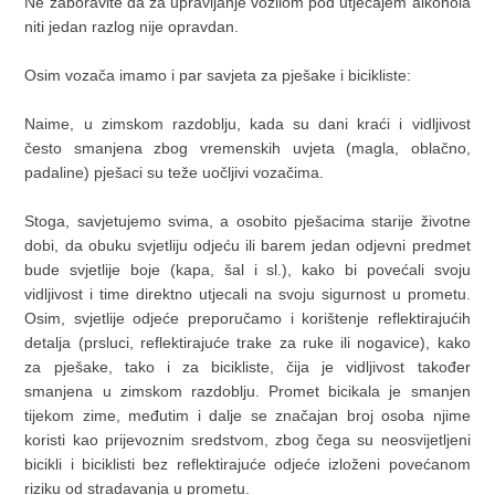
Ne zaboravite da za upravljanje vozilom pod utjecajem alkohola
niti jedan razlog nije opravdan.
Osim vozača imamo i par savjeta za pješake i bicikliste:
Naime, u zimskom razdoblju, kada su dani kraći i vidljivost
često smanjena zbog vremenskih uvjeta (magla, oblačno,
padaline) pješaci su teže uočljivi vozačima.
Stoga, savjetujemo svima, a osobito pješacima starije životne
dobi, da obuku svjetliju odjeću ili barem jedan odjevni predmet
bude svjetlije boje (kapa, šal i sl.), kako bi povećali svoju
vidljivost i time direktno utjecali na svoju sigurnost u prometu.
Osim, svjetlije odjeće preporučamo i korištenje reflektirajućih
detalja (prsluci, reflektirajuće trake za ruke ili nogavice), kako
za pješake, tako i za bicikliste, čija je vidljivost također
smanjena u zimskom razdoblju. Promet bicikala je smanjen
tijekom zime, međutim i dalje se značajan broj osoba njime
koristi kao prijevoznim sredstvom, zbog čega su neosvijetljeni
bicikli i biciklisti bez reflektirajuće odjeće izloženi povećanom
riziku od stradavanja u prometu.