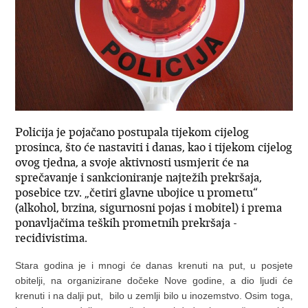
Policija je pojačano postupala tijekom cijelog
prosinca, što će nastaviti i danas, kao i tijekom cijelog
ovog tjedna, a svoje aktivnosti usmjerit će na
sprečavanje i sankcioniranje najtežih prekršaja,
posebice tzv. „četiri glavne ubojice u prometu“
(alkohol, brzina, sigurnosni pojas i mobitel) i prema
ponavljačima teških prometnih prekršaja -
recidivistima.
Stara godina je i mnogi će danas krenuti na put, u posjete
obitelji, na organizirane dočeke Nove godine, a dio ljudi će
krenuti i na dalji put, bilo u zemlji bilo u inozemstvo. Osim toga,