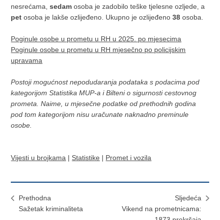
nesrećama,
sedam
osoba je zadobilo teške tjelesne ozljede, a
pet
osoba je lakše ozlijeđeno. Ukupno je ozlijeđeno
38
osoba.
Poginule osobe u prometu u RH u 2025. po mjesecima
Poginule osobe u prometu u RH mjesečno po policijskim
upravama
Postoji mogućnost nepodudaranja podataka s podacima pod
kategorijom Statistika MUP-a i Bilteni o sigurnosti cestovnog
prometa. Naime, u mjesečne podatke od prethodnih godina
pod tom kategorijom nisu uračunate naknadno preminule
osobe.
Vijesti u brojkama
|
Statistike
|
Promet i vozila
Prethodna
Sljedeća
Sažetak kriminaliteta
Vikend na prometnicama:
1873 prekršaja