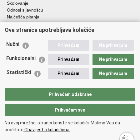
Školovanje
Odnosi s javnošću
Najčešća pitanja
Ova stranica upotrebljava kolačiće
Važne poveznice
Ministarstvo unutarnjih poslova RH
Nužni
Prihvaćam
Ne prihvaćam
EMN Nacionalna kontaktna točka za Republiku Hrvatsku
Policijske uprave
Funkcionalni
Prihvaćam
Ne prihvaćam
Policijska akademija
Muzej policije
Statistički
Prihvaćam
Ne prihvaćam
Zaklada policijske solidarnosti
Dom zdravlja MUP-a
Sindikati
Prihvaćam odabrane
Udruge
Prihvaćam sve
Povratak na vrh
Na ovoj mrežnoj stranci koriste se kolačići. Molimo Vas da
Copyright © 2026 Ravnateljstvo policije.
Uvjeti korištenja
.
Izjava o
pročitate
Obavijest o kolačićima.
pristupačnosti
.