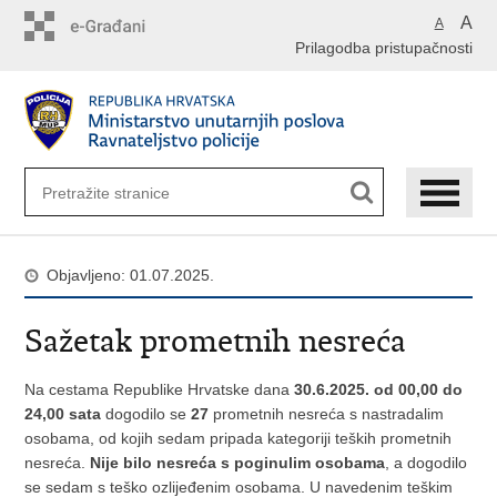
Preskoči
A
A
na
Prilagodba pristupačnosti
glavni
sadržaj
Objavljeno: 01.07.2025.
Sažetak prometnih nesreća
Na cestama Republike Hrvatske dana
30.6.2025. od 00,00 do
24,00 sata
dogodilo se
27
prometnih nesreća s nastradalim
osobama, od kojih sedam pripada kategoriji teških prometnih
nesreća.
Nije bilo nesreća s poginulim osobama
, a dogodilo
se sedam s teško ozlijeđenim osobama. U navedenim teškim