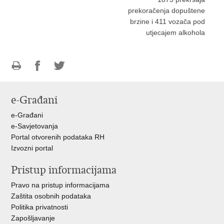
prekoračenja dopuštene
brzine i 411 vozača pod
utjecajem alkohola
Ispiši
Podijeli
Podijeli
stranicu
na
na
e-Građani
Facebooku
Twitteru
e-Građani
e-Savjetovanja
Portal otvorenih podataka RH
Izvozni portal
Pristup informacijama
Pravo na pristup informacijama
Zaštita osobnih podataka
Politika privatnosti
Zapošljavanje