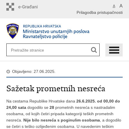
Preskoči
A
A
na
Prilagodba pristupačnosti
glavni
sadržaj
Objavljeno: 27.06.2025.
Sažetak prometnih nesreća
Na cestama Republike Hrvatske dana
26.6.2025. od 00,00 do
24,00 sata
dogodilo se
28
prometnih nesreća s nastradalim
osobama, od kojih četiri pripada kategoriji teških prometnih
nesreća.
Nije bilo nesreća s poginulim osobama
, a dogodilo
se četiri s teško ozlijeđenim osobama. U navedenim teškim