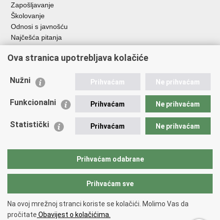
Zapošljavanje
Školovanje
Odnosi s javnošću
Najčešća pitanja
Ova stranica upotrebljava kolačiće
Važne poveznice
Ministarstvo unutarnjih poslova RH
Nužni
Prihvaćam
Ne prihvaćam
EMN Nacionalna kontaktna točka za Republiku Hrvatsku
Policijske uprave
Funkcionalni
Prihvaćam
Ne prihvaćam
Policijska akademija
Muzej policije
Statistički
Prihvaćam
Ne prihvaćam
Zaklada policijske solidarnosti
Dom zdravlja MUP-a
Sindikati
Prihvaćam odabrane
Udruge
Prihvaćam sve
Povratak na vrh
Na ovoj mrežnoj stranci koriste se kolačići. Molimo Vas da
Copyright © 2026 Ravnateljstvo policije.
Uvjeti korištenja
.
Izjava o
pročitate
Obavijest o kolačićima.