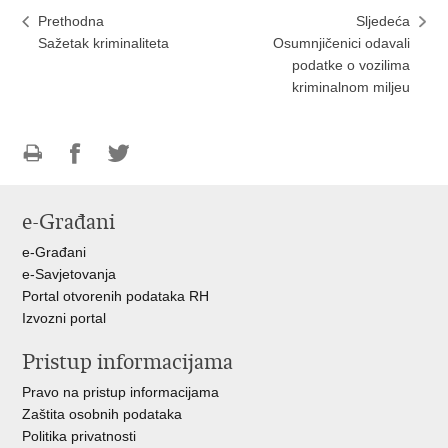
Prethodna
Sljedeća
Sažetak kriminaliteta
Osumnjičenici odavali
podatke o vozilima
kriminalnom miljeu
Ispiši
Podijeli
Podijeli
stranicu
na
na
e-Građani
Facebooku
Twitteru
e-Građani
e-Savjetovanja
Portal otvorenih podataka RH
Izvozni portal
Pristup informacijama
Pravo na pristup informacijama
Zaštita osobnih podataka
Politika privatnosti