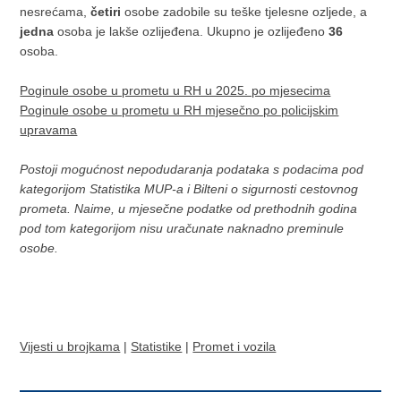
nesrećama,
četiri
osobe zadobile su teške tjelesne ozljede, a
jedna
osoba je lakše ozlijeđena. Ukupno je ozlijeđeno
36
osoba.
Poginule osobe u prometu u RH u 2025. po mjesecima
Poginule osobe u prometu u RH mjesečno po policijskim
upravama
Postoji mogućnost nepodudaranja podataka s podacima pod
kategorijom Statistika MUP-a i Bilteni o sigurnosti cestovnog
prometa. Naime, u mjesečne podatke od prethodnih godina
pod tom kategorijom nisu uračunate naknadno preminule
osobe.
Vijesti u brojkama
|
Statistike
|
Promet i vozila