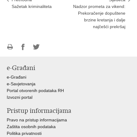
Sažetak kriminaliteta
Nadzor prometa za vikend:
Prekoračenje dopuštene
brzine kretanja i dalje
najčešći prekršaj
Ispiši
Podijeli
Podijeli
stranicu
na
na
e-Građani
Facebooku
Twitteru
e-Građani
e-Savjetovanja
Portal otvorenih podataka RH
Izvozni portal
Pristup informacijama
Pravo na pristup informacijama
Zaštita osobnih podataka
Politika privatnosti