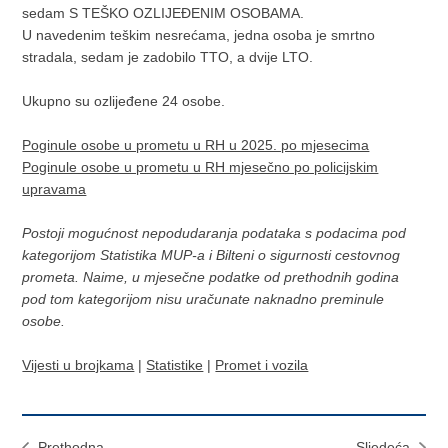
sedam S TEŠKO OZLIJEĐENIM OSOBAMA.
U navedenim teškim nesrećama, jedna osoba je smrtno
stradala, sedam je zadobilo TTO, a dvije LTO.
Ukupno su ozlijeđene 24 osobe.
Poginule osobe u prometu u RH u 2025. po mjesecima
Poginule osobe u prometu u RH mjesečno po policijskim
upravama
Postoji mogućnost nepodudaranja podataka s podacima pod
kategorijom Statistika MUP-a i Bilteni o sigurnosti cestovnog
prometa. Naime, u mjesečne podatke od prethodnih godina
pod tom kategorijom nisu uračunate naknadno preminule
osobe.
Vijesti u brojkama
|
Statistike
|
Promet i vozila
Prethodna
Sljedeća