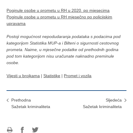
Poginule osobe u prometu u RH u 2020. po mjesecima
Poginule osobe u prometu u RH mjesečno po policijskim
upravama
Postoji mogućnost nepodudaranja podataka s podacima pod
kategorijom Statistika MUP-a i Bilteni o sigurnosti cestovnog
prometa. Naime, u mjesečne podatke od prethodnih godina
pod tom kategorijom nisu uračunate naknadno preminule
osobe.
Vijesti u brojkama
|
Statistike
|
Promet i vozila
Prethodna
Sljedeća
Sažetak kriminaliteta
Sažetak kriminaliteta