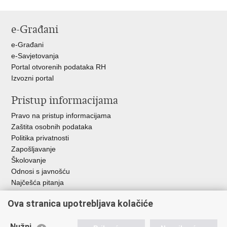
Ispiši
Podijeli
Podijeli
stranicu
na
na
e-Građani
Facebooku
Twitteru
e-Građani
e-Savjetovanja
Portal otvorenih podataka RH
Izvozni portal
Pristup informacijama
Pravo na pristup informacijama
Zaštita osobnih podataka
Politika privatnosti
Zapošljavanje
Školovanje
Odnosi s javnošću
Najčešća pitanja
Ova stranica upotrebljava kolačiće
Važne poveznice
Ministarstvo unutarnjih poslova RH
Nužni