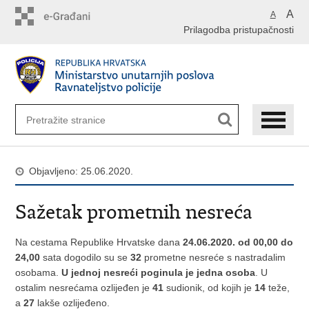
Preskoči
A
A
na
Prilagodba pristupačnosti
glavni
sadržaj
Objavljeno: 25.06.2020.
Sažetak prometnih nesreća
Na cestama Republike Hrvatske dana
24.06.2020. od 00,00 do
24,00
sata dogodilo su se
32
prometne nesreće s nastradalim
osobama.
U jednoj nesreći poginula je jedna osoba
. U
ostalim nesrećama ozlijeđen je
41
sudionik, od kojih je
14
teže,
a
27
lakše ozlijeđeno.