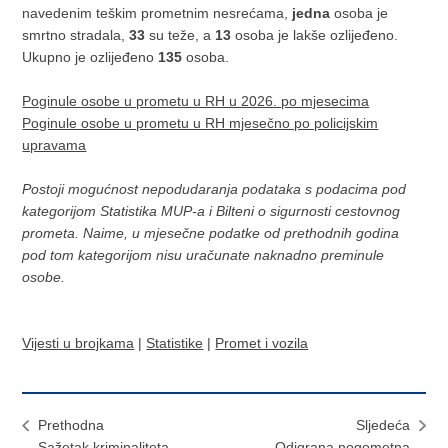
navedenim teškim prometnim nesrećama,
jedna
osoba je
smrtno stradala,
33
su teže, a
13
osoba je lakše ozlijeđeno.
Ukupno je ozlijeđeno
135
osoba.
Poginule osobe u prometu u RH u 2026. po mjesecima
Poginule osobe u prometu u RH mjesečno po policijskim
upravama
Postoji mogućnost nepodudaranja podataka s podacima pod
kategorijom Statistika MUP-a i Bilteni o sigurnosti cestovnog
prometa. Naime, u mjesečne podatke od prethodnih godina
pod tom kategorijom nisu uračunate naknadno preminule
osobe.
Vijesti u brojkama
|
Statistike
|
Promet i vozila
Prethodna
Sljedeća
Sažetak kriminaliteta
Odigrana nogometna