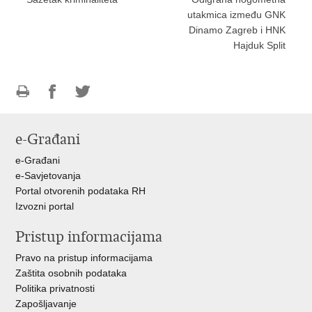
utakmica između GNK
Dinamo Zagreb i HNK
Hajduk Split
Ispiši
Podijeli
Podijeli
stranicu
na
na
e-Građani
Facebooku
Twitteru
e-Građani
e-Savjetovanja
Portal otvorenih podataka RH
Izvozni portal
Pristup informacijama
Pravo na pristup informacijama
Zaštita osobnih podataka
Politika privatnosti
Zapošljavanje