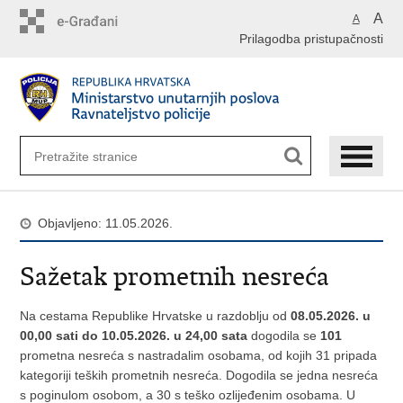
Preskoči
A
A
na
Prilagodba pristupačnosti
glavni
sadržaj
Objavljeno: 11.05.2026.
Sažetak prometnih nesreća
Na cestama Republike Hrvatske u razdoblju od
08.05.2026. u
00,00 sati do 10.05.2026. u 24,00 sata
dogodila se
101
prometna nesreća s nastradalim osobama, od kojih 31 pripada
kategoriji teških prometnih nesreća. Dogodila se jedna nesreća
s poginulom osobom, a 30 s teško ozlijeđenim osobama. U