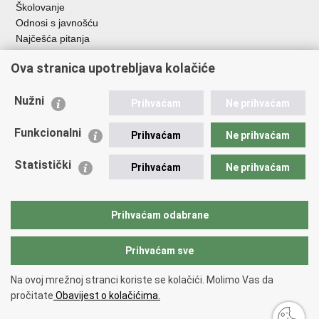
Školovanje
Odnosi s javnošću
Najčešća pitanja
Ova stranica upotrebljava kolačiće
Važne poveznice
Ministarstvo unutarnjih poslova RH
Nužni
Prihvaćam
Ne prihvaćam
EMN Nacionalna kontaktna točka za Republiku Hrvatsku
Policijske uprave
Funkcionalni
Prihvaćam
Ne prihvaćam
Policijska akademija
Muzej policije
Statistički
Prihvaćam
Ne prihvaćam
Zaklada policijske solidarnosti
Dom zdravlja MUP-a
Sindikati
Prihvaćam odabrane
Udruge
Prihvaćam sve
Povratak na vrh
Na ovoj mrežnoj stranci koriste se kolačići. Molimo Vas da
Copyright © 2026 Ravnateljstvo policije.
Uvjeti korištenja
.
Izjava o
pročitate
Obavijest o kolačićima.
pristupačnosti
.