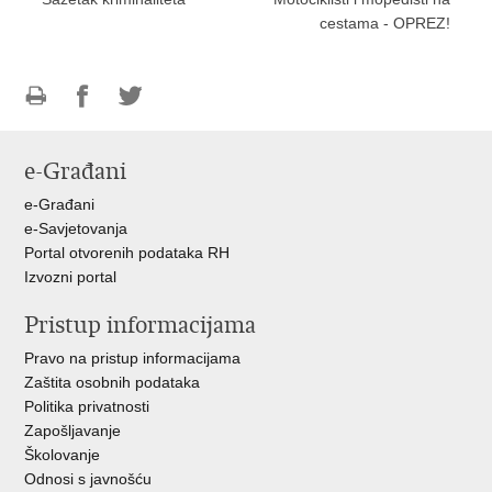
cestama - OPREZ!
Ispiši
Podijeli
Podijeli
stranicu
na
na
e-Građani
Facebooku
Twitteru
e-Građani
e-Savjetovanja
Portal otvorenih podataka RH
Izvozni portal
Pristup informacijama
Pravo na pristup informacijama
Zaštita osobnih podataka
Politika privatnosti
Zapošljavanje
Školovanje
Odnosi s javnošću