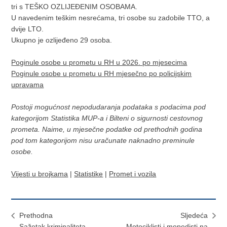
tri s TEŠKO OZLIJEĐENIM OSOBAMA.
U navedenim teškim nesrećama, tri osobe su zadobile TTO, a
dvije LTO.
Ukupno je ozlijeđeno 29 osoba.
Poginule osobe u prometu u RH u 2026. po mjesecima
Poginule osobe u prometu u RH mjesečno po policijskim
upravama
Postoji mogućnost nepodudaranja podataka s podacima pod
kategorijom Statistika MUP-a i Bilteni o sigurnosti cestovnog
prometa. Naime, u mjesečne podatke od prethodnih godina
pod tom kategorijom nisu uračunate naknadno preminule
osobe.
Vijesti u brojkama
|
Statistike
|
Promet i vozila
Prethodna
Sljedeća
Sažetak kriminaliteta
Motociklisti i mopedisti na