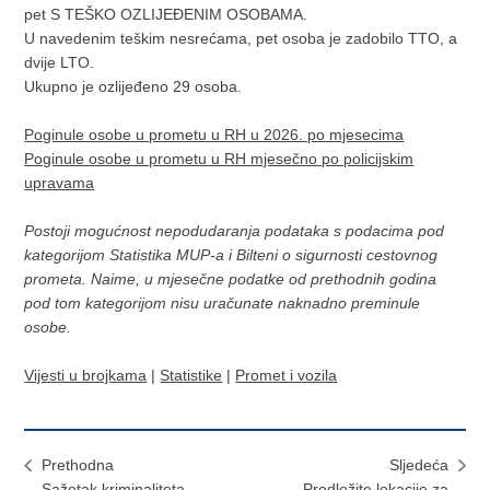
pet S TEŠKO OZLIJEĐENIM OSOBAMA.
U navedenim teškim nesrećama, pet osoba je zadobilo TTO, a
dvije LTO.
Ukupno je ozlijeđeno 29 osoba.
Poginule osobe u prometu u RH u 2026. po mjesecima
Poginule osobe u prometu u RH mjesečno po policijskim
upravama
Postoji mogućnost nepodudaranja podataka s podacima pod
kategorijom Statistika MUP-a i Bilteni o sigurnosti cestovnog
prometa. Naime, u mjesečne podatke od prethodnih godina
pod tom kategorijom nisu uračunate naknadno preminule
osobe.
Vijesti u brojkama
|
Statistike
|
Promet i vozila
Prethodna
Sljedeća
Sažetak kriminaliteta
Predložite lokacije za