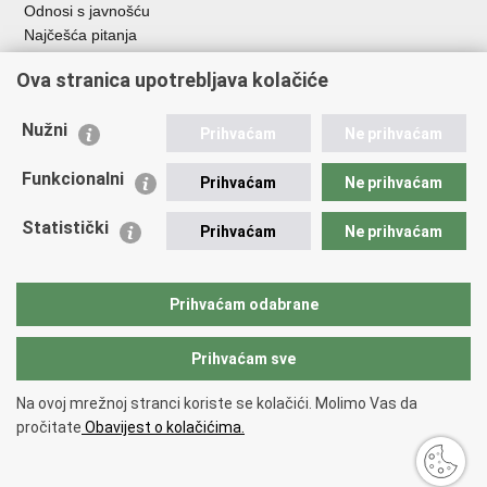
Odnosi s javnošću
Najčešća pitanja
Ova stranica upotrebljava kolačiće
Važne poveznice
Ministarstvo unutarnjih poslova RH
Nužni
Prihvaćam
Ne prihvaćam
EMN Nacionalna kontaktna točka za Republiku Hrvatsku
Policijske uprave
Funkcionalni
Prihvaćam
Ne prihvaćam
Policijska akademija
Muzej policije
Statistički
Prihvaćam
Ne prihvaćam
Zaklada policijske solidarnosti
Dom zdravlja MUP-a
Sindikati
Prihvaćam odabrane
Udruge
Prihvaćam sve
Povratak na vrh
Na ovoj mrežnoj stranci koriste se kolačići. Molimo Vas da
Copyright © 2026 Ravnateljstvo policije.
Uvjeti korištenja
.
Izjava o
pročitate
Obavijest o kolačićima.
pristupačnosti
.