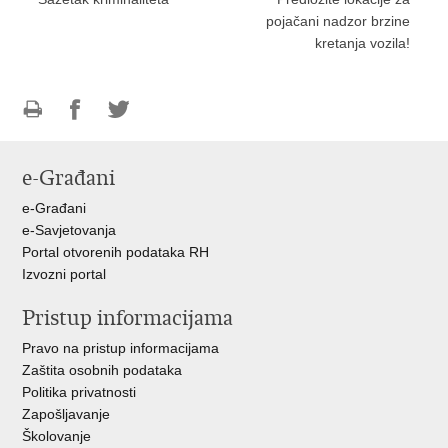
pojačani nadzor brzine
kretanja vozila!
Ispiši
Podijeli
Podijeli
stranicu
na
na
e-Građani
Facebooku
Twitteru
e-Građani
e-Savjetovanja
Portal otvorenih podataka RH
Izvozni portal
Pristup informacijama
Pravo na pristup informacijama
Zaštita osobnih podataka
Politika privatnosti
Zapošljavanje
Školovanje