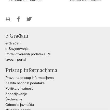
Ispiši
Podijeli
Podijeli
stranicu
na
na
e-Građani
Facebooku
Twitteru
e-Građani
e-Savjetovanja
Portal otvorenih podataka RH
Izvozni portal
Pristup informacijama
Pravo na pristup informacijama
Zaštita osobnih podataka
Politika privatnosti
Zapošljavanje
Školovanje
Odnosi s javnošću