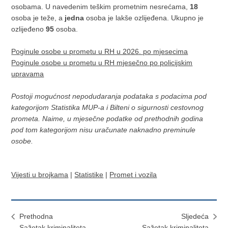
osobama. U navedenim teškim prometnim nesrećama,
18
osoba je teže, a
jedna
osoba je lakše ozlijeđena. Ukupno je
ozlijeđeno
95
osoba.
Poginule osobe u prometu u RH u 2026. po mjesecima
Poginule osobe u prometu u RH mjesečno po policijskim
upravama
Postoji mogućnost nepodudaranja podataka s podacima pod
kategorijom Statistika MUP-a i Bilteni o sigurnosti cestovnog
prometa. Naime, u mjesečne podatke od prethodnih godina
pod tom kategorijom nisu uračunate naknadno preminule
osobe.
Vijesti u brojkama
|
Statistike
|
Promet i vozila
Prethodna
Sljedeća
Sažetak kriminaliteta
Sažetak kriminaliteta