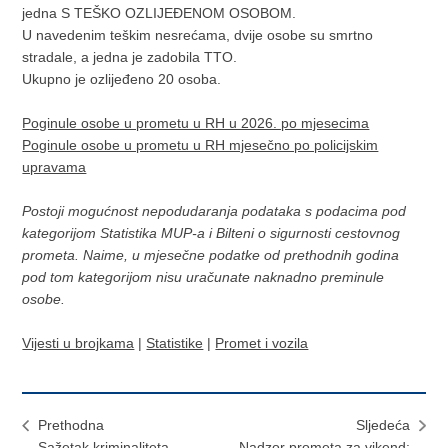
jedna S TEŠKO OZLIJEĐENOM OSOBOM.
U navedenim teškim nesrećama, dvije osobe su smrtno
stradale, a jedna je zadobila TTO.
Ukupno je ozlijeđeno 20 osoba.
Poginule osobe u prometu u RH u 2026. po mjesecima
Poginule osobe u prometu u RH mjesečno po policijskim
upravama
Postoji mogućnost nepodudaranja podataka s podacima pod
kategorijom Statistika MUP-a i Bilteni o sigurnosti cestovnog
prometa. Naime, u mjesečne podatke od prethodnih godina
pod tom kategorijom nisu uračunate naknadno preminule
osobe.
Vijesti u brojkama
|
Statistike
|
Promet i vozila
Prethodna
Sljedeća
Sažetak kriminaliteta
Nadzor prometa za vikend: