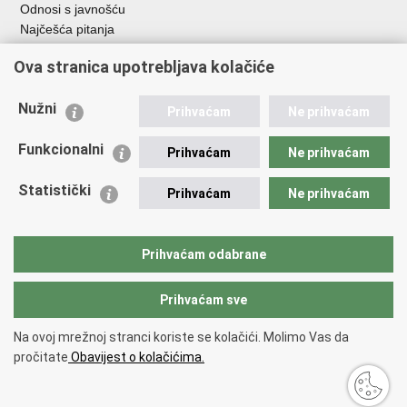
Odnosi s javnošću
Najčešća pitanja
Ova stranica upotrebljava kolačiće
Važne poveznice
Ministarstvo unutarnjih poslova RH
Nužni
Prihvaćam
Ne prihvaćam
EMN Nacionalna kontaktna točka za Republiku Hrvatsku
Policijske uprave
Funkcionalni
Prihvaćam
Ne prihvaćam
Policijska akademija
Muzej policije
Statistički
Prihvaćam
Ne prihvaćam
Zaklada policijske solidarnosti
Dom zdravlja MUP-a
Sindikati
Prihvaćam odabrane
Udruge
Prihvaćam sve
Povratak na vrh
Na ovoj mrežnoj stranci koriste se kolačići. Molimo Vas da
Copyright © 2026 Ravnateljstvo policije.
Uvjeti korištenja
.
Izjava o
pročitate
Obavijest o kolačićima.
pristupačnosti
.