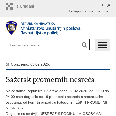
Preskoči
A
A
na
Prilagodba pristupačnosti
glavni
sadržaj
Objavljeno: 03.02.2026.
Sažetak prometnih nesreća
Na cestama Republike Hrvatske dana 02.02.2026. od 00,00 do
24,00 sata dogodilo se 19 prometnih nesreća s nastradalim
osobama, od kojih tri pripadaju kategoriji TEŠKIH PROMETNIH
NESREĆA.
Dogodile su se dvije NESREĆE S POGINULIM OSOBAMA i