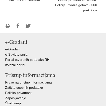
Policija utvrdila gotovo 5000
prekršaja
Ispiši
Podijeli
Podijeli
stranicu
na
na
e-Građani
Facebooku
Twitteru
e-Građani
e-Savjetovanja
Portal otvorenih podataka RH
Izvozni portal
Pristup informacijama
Pravo na pristup informacijama
Zaštita osobnih podataka
Politika privatnosti
Zapošljavanje
Školovanje