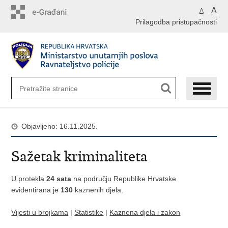
Preskoči
A
A
na
Prilagodba pristupačnosti
glavni
sadržaj
Objavljeno: 16.11.2025.
Sažetak kriminaliteta
U protekla
24 sata
na području Republike Hrvatske
evidentirana je
130
kaznenih djela.
Vijesti u brojkama
|
Statistike
|
Kaznena djela i zakon