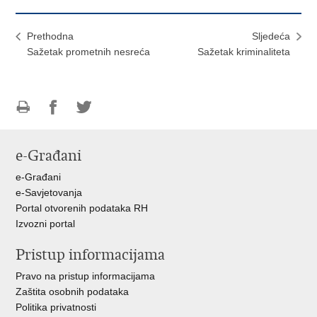
Prethodna
Sljedeća
Sažetak prometnih nesreća
Sažetak kriminaliteta
Ispiši
Podijeli
Podijeli
stranicu
na
na
e-Građani
Facebooku
Twitteru
e-Građani
e-Savjetovanja
Portal otvorenih podataka RH
Izvozni portal
Pristup informacijama
Pravo na pristup informacijama
Zaštita osobnih podataka
Politika privatnosti