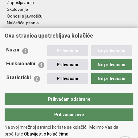
Zapošljavanje
Školovanje
Odnosi s javnošću
Najčešća pitanja
Ova stranica upotrebljava kolačiće
Važne poveznice
Ministarstvo unutarnjih poslova RH
Nužni
Prihvaćam
Ne prihvaćam
EMN Nacionalna kontaktna točka za Republiku Hrvatsku
Policijske uprave
Funkcionalni
Prihvaćam
Ne prihvaćam
Policijska akademija
Muzej policije
Statistički
Prihvaćam
Ne prihvaćam
Zaklada policijske solidarnosti
Dom zdravlja MUP-a
Sindikati
Prihvaćam odabrane
Udruge
Prihvaćam sve
Povratak na vrh
Na ovoj mrežnoj stranci koriste se kolačići. Molimo Vas da
Copyright © 2026 Ravnateljstvo policije.
Uvjeti korištenja
.
Izjava o
pročitate
Obavijest o kolačićima.
pristupačnosti
.