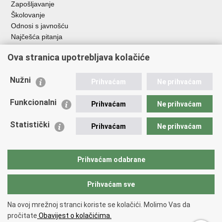
Zapošljavanje
Školovanje
Odnosi s javnošću
Najčešća pitanja
Ova stranica upotrebljava kolačiće
Važne poveznice
Ministarstvo unutarnjih poslova RH
Nužni
Prihvaćam
Ne prihvaćam
EMN Nacionalna kontaktna točka za Republiku Hrvatsku
Policijske uprave
Funkcionalni
Prihvaćam
Ne prihvaćam
Policijska akademija
Muzej policije
Statistički
Prihvaćam
Ne prihvaćam
Zaklada policijske solidarnosti
Dom zdravlja MUP-a
Sindikati
Prihvaćam odabrane
Udruge
Prihvaćam sve
Povratak na vrh
Na ovoj mrežnoj stranci koriste se kolačići. Molimo Vas da
Copyright © 2026 Ravnateljstvo policije.
Uvjeti korištenja
.
Izjava o
pročitate
Obavijest o kolačićima.
pristupačnosti
.