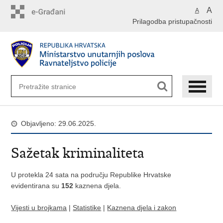
Preskoči
A
A
na
Prilagodba pristupačnosti
glavni
sadržaj
Objavljeno: 29.06.2025.
Sažetak kriminaliteta
U protekla 24 sata na području Republike Hrvatske
evidentirana su
152
kaznena djela.
Vijesti u brojkama
|
Statistike
|
Kaznena djela i zakon