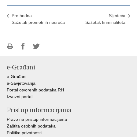
Prethodna
Sljedeća
Sažetak prometnih nesreća
Sažetak kriminaliteta
Ispiši
Podijeli
Podijeli
stranicu
na
na
e-Građani
Facebooku
Twitteru
e-Građani
e-Savjetovanja
Portal otvorenih podataka RH
Izvozni portal
Pristup informacijama
Pravo na pristup informacijama
Zaštita osobnih podataka
Politika privatnosti