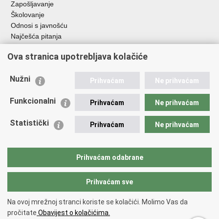
Zapošljavanje
Školovanje
Odnosi s javnošću
Najčešća pitanja
Ova stranica upotrebljava kolačiće
Važne poveznice
Ministarstvo unutarnjih poslova RH
Nužni
Prihvaćam
Ne prihvaćam
EMN Nacionalna kontaktna točka za Republiku Hrvatsku
Policijske uprave
Funkcionalni
Prihvaćam
Ne prihvaćam
Policijska akademija
Muzej policije
Statistički
Prihvaćam
Ne prihvaćam
Zaklada policijske solidarnosti
Dom zdravlja MUP-a
Sindikati
Prihvaćam odabrane
Udruge
Prihvaćam sve
Povratak na vrh
Na ovoj mrežnoj stranci koriste se kolačići. Molimo Vas da
Copyright © 2026 Ravnateljstvo policije.
Uvjeti korištenja
.
Izjava o
pročitate
Obavijest o kolačićima.
pristupačnosti
.