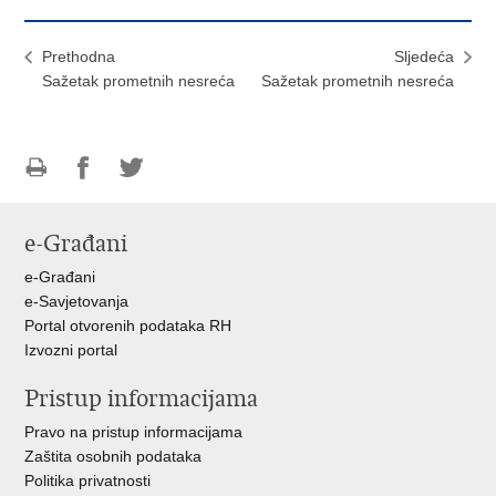
Prethodna
Sljedeća
Sažetak prometnih nesreća
Sažetak prometnih nesreća
Ispiši
Podijeli
Podijeli
stranicu
na
na
e-Građani
Facebooku
Twitteru
e-Građani
e-Savjetovanja
Portal otvorenih podataka RH
Izvozni portal
Pristup informacijama
Pravo na pristup informacijama
Zaštita osobnih podataka
Politika privatnosti