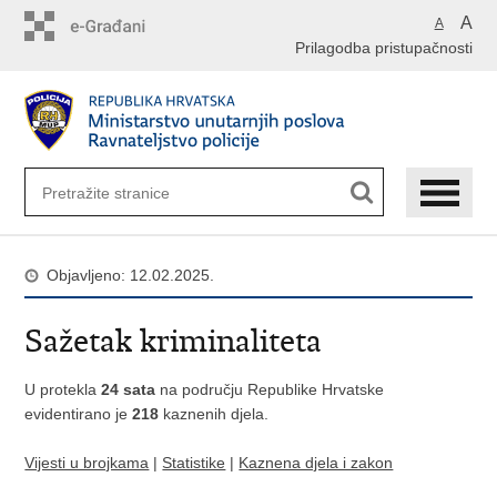
Preskoči
A
A
na
Prilagodba pristupačnosti
glavni
sadržaj
Objavljeno: 12.02.2025.
Sažetak kriminaliteta
U protekla
24 sata
na području Republike Hrvatske
evidentirano je
218
kaznenih djela.
Vijesti u brojkama
|
Statistike
|
Kaznena djela i zakon