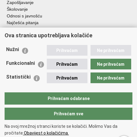
Zapošljavanje
Školovanje
Odnosi s javnošću
Najčešća pitanja
Ova stranica upotrebljava kolačiće
Važne poveznice
Ministarstvo unutarnjih poslova RH
Nužni
Prihvaćam
Ne prihvaćam
EMN Nacionalna kontaktna točka za Republiku Hrvatsku
Policijske uprave
Funkcionalni
Prihvaćam
Ne prihvaćam
Policijska akademija
Muzej policije
Statistički
Prihvaćam
Ne prihvaćam
Zaklada policijske solidarnosti
Dom zdravlja MUP-a
Sindikati
Prihvaćam odabrane
Udruge
Prihvaćam sve
Povratak na vrh
Na ovoj mrežnoj stranci koriste se kolačići. Molimo Vas da
Copyright © 2026 Ravnateljstvo policije.
Uvjeti korištenja
.
Izjava o
pročitate
Obavijest o kolačićima.
pristupačnosti
.