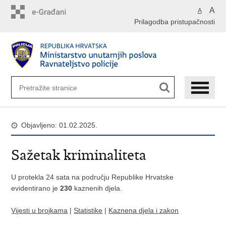
Preskoči
A
A
na
Prilagodba pristupačnosti
glavni
sadržaj
Objavljeno: 01.02.2025.
Sažetak kriminaliteta
U protekla 24 sata na području Republike Hrvatske
evidentirano je
230
kaznenih djela.
Vijesti u brojkama
|
Statistike
|
Kaznena djela i zakon