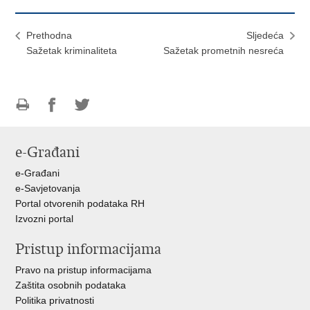
Prethodna
Sljedeća
Sažetak kriminaliteta
Sažetak prometnih nesreća
Ispiši
Podijeli
Podijeli
stranicu
na
na
e-Građani
Facebooku
Twitteru
e-Građani
e-Savjetovanja
Portal otvorenih podataka RH
Izvozni portal
Pristup informacijama
Pravo na pristup informacijama
Zaštita osobnih podataka
Politika privatnosti