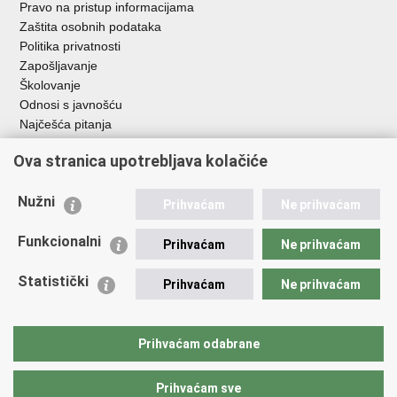
Pravo na pristup informacijama
Zaštita osobnih podataka
Politika privatnosti
Zapošljavanje
Školovanje
Odnosi s javnošću
Najčešća pitanja
Ova stranica upotrebljava kolačiće
Važne poveznice
Ministarstvo unutarnjih poslova RH
Nužni
Prihvaćam
Ne prihvaćam
EMN Nacionalna kontaktna točka za Republiku Hrvatsku
Policijske uprave
Funkcionalni
Prihvaćam
Ne prihvaćam
Policijska akademija
Muzej policije
Statistički
Prihvaćam
Ne prihvaćam
Zaklada policijske solidarnosti
Dom zdravlja MUP-a
Sindikati
Prihvaćam odabrane
Udruge
Prihvaćam sve