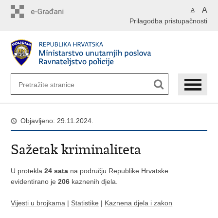
Preskoči
A
A
na
Prilagodba pristupačnosti
glavni
sadržaj
Objavljeno: 29.11.2024.
Sažetak kriminaliteta
U protekla
24 sata
na području Republike Hrvatske
evidentirano je
206
kaznenih djela.
Vijesti u brojkama
|
Statistike
|
Kaznena djela i zakon