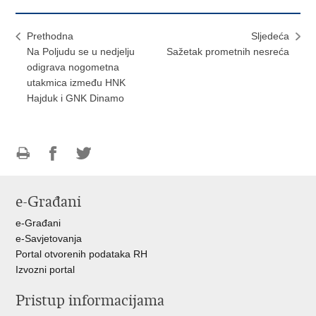
Prethodna
Sljedeća
Na Poljudu se u nedjelju
Sažetak prometnih nesreća
odigrava nogometna
utakmica između HNK
Hajduk i GNK Dinamo
Ispiši
Podijeli
Podijeli
stranicu
na
na
e-Građani
Facebooku
Twitteru
e-Građani
e-Savjetovanja
Portal otvorenih podataka RH
Izvozni portal
Pristup informacijama