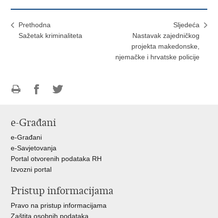
Prethodna
Sljedeća
Sažetak kriminaliteta
Nastavak zajedničkog
projekta makedonske,
njemačke i hrvatske policije
Ispiši
Podijeli
Podijeli
stranicu
na
na
e-Građani
Facebooku
Twitteru
e-Građani
e-Savjetovanja
Portal otvorenih podataka RH
Izvozni portal
Pristup informacijama
Pravo na pristup informacijama
Zaštita osobnih podataka