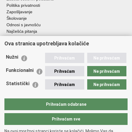
Politika privatnosti
Zapošljavanje
Školovanje
Odnosi s javnošću
Najčešća pitanja
Ova stranica upotrebljava kolačiće
Važne poveznice
Ministarstvo unutarnjih poslova RH
Nužni
Prihvaćam
Ne prihvaćam
EMN Nacionalna kontaktna točka za Republiku Hrvatsku
Policijske uprave
Funkcionalni
Prihvaćam
Ne prihvaćam
Policijska akademija
Muzej policije
Statistički
Prihvaćam
Ne prihvaćam
Zaklada policijske solidarnosti
Dom zdravlja MUP-a
Sindikati
Prihvaćam odabrane
Udruge
Prihvaćam sve
Povratak na vrh
Na ovoj mrežnoj stranci koriste se kolačići. Molimo Vas da