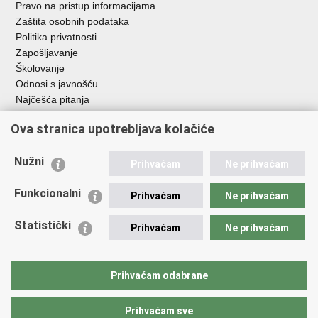
Pravo na pristup informacijama
Zaštita osobnih podataka
Politika privatnosti
Zapošljavanje
Školovanje
Odnosi s javnošću
Najčešća pitanja
Ova stranica upotrebljava kolačiće
Važne poveznice
Ministarstvo unutarnjih poslova RH
Nužni
Prihvaćam
Ne prihvaćam
EMN Nacionalna kontaktna točka za Republiku Hrvatsku
Policijske uprave
Funkcionalni
Prihvaćam
Ne prihvaćam
Policijska akademija
Muzej policije
Statistički
Prihvaćam
Ne prihvaćam
Zaklada policijske solidarnosti
Dom zdravlja MUP-a
Sindikati
Prihvaćam odabrane
Udruge
Prihvaćam sve