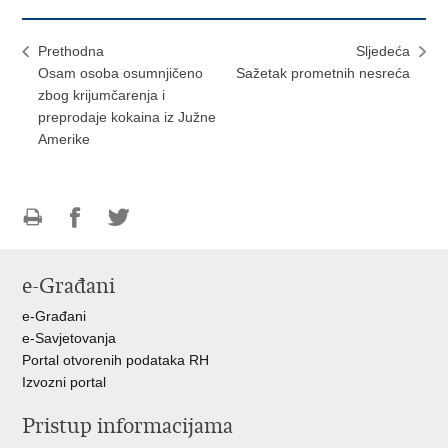
Prethodna
Sljedeća
Osam osoba osumnjičeno
Sažetak prometnih nesreća
zbog krijumčarenja i
preprodaje kokaina iz Južne
Amerike
Ispiši
Podijeli
Podijeli
stranicu
na
na
e-Građani
Facebooku
Twitteru
e-Građani
e-Savjetovanja
Portal otvorenih podataka RH
Izvozni portal
Pristup informacijama