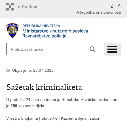
Preskoči
A
A
na
Prilagodba pristupačnosti
glavni
sadržaj
Objavljeno: 26.07.2023.
Sažetak kriminaliteta
U protekla 24 sata na teritoriju Republike Hrvatske evidentirano
je
259
kaznenih djela.
Vijesti u brojkama
|
Statistike
|
Kaznena djela i zakon