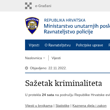
Preskoči
na
glavni
sadržaj
Vijesti
O Ravnateljstvu
Policijske uprave
Naslovnica
Vijesti
Objavljeno: 22.11.2022.
Sažetak kriminaliteta
U protekla
24 sata
na području Republike Hrvatske evi
Vijesti u brojkama
|
Statistike
|
Kaznena djela i zakon