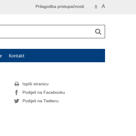
A
Prilagodba pristupačnosti
A
e
Kontakt
Ispiši stranicu
Podijeli na Facebooku
Podijeli na Twitteru