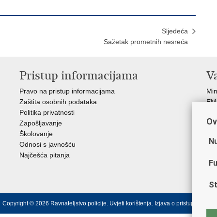
Sljedeća
Sažetak prometnih nesreća
Pristup informacijama
V
Pravo na pristup informacijama
Min
Zaštita osobnih podataka
EMN
Politika privatnosti
Pol
Ov
Zapošljavanje
Pol
Školovanje
Muz
Nu
Odnosi s javnošću
Zak
Najčešća pitanja
Dom
Fu
Sin
Ud
St
Copyright © 2026 Ravnateljstvo policije.
Uvjeti korištenja
.
Izjava o pristupačnosti
.