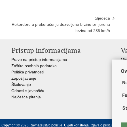
Sljedeća
Rekorderu u prekoračenju dozvoljene brzine izmjerena
brzina od 235 km/h
Pristup informacijama
V
Pravo na pristup informacijama
Min
Zaštita osobnih podataka
EMN
Ov
Politika privatnosti
Pol
Zapošljavanje
Pol
Nu
Školovanje
Muz
Odnosi s javnošću
Zak
Fu
Najčešća pitanja
Dom
Sin
St
Ud
Copyright © 2026 Ravnateljstvo policije.
Uvjeti korištenja
.
Izjava o pristupačnosti
.