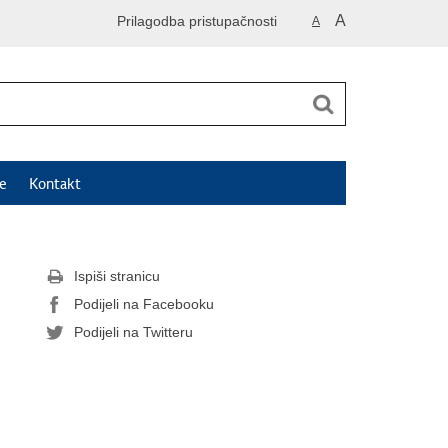
A
Prilagodba pristupačnosti
A
e
Kontakt
Ispiši stranicu
Podijeli na Facebooku
Podijeli na Twitteru