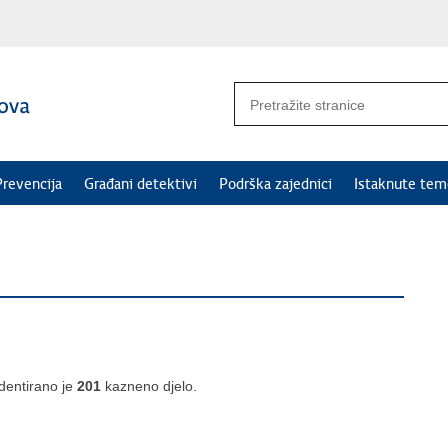
Prevencija
Građani detektivi
Podrška zajednici
Istaknute tem
dentirano je
201
kazneno djelo.