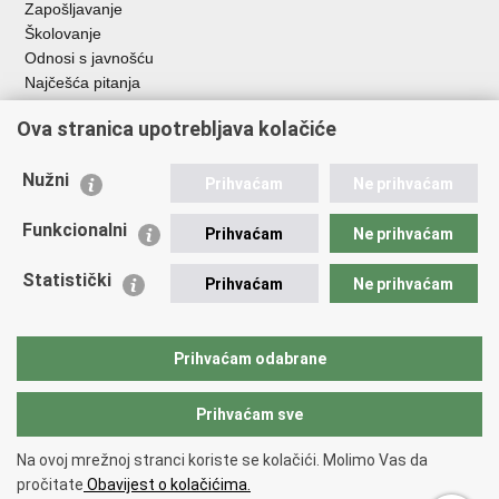
Zapošljavanje
Školovanje
Odnosi s javnošću
Najčešća pitanja
Ova stranica upotrebljava kolačiće
Važne poveznice
Ministarstvo unutarnjih poslova RH
Nužni
Prihvaćam
Ne prihvaćam
EMN Nacionalna kontaktna točka za Republiku Hrvatsku
Policijske uprave
Funkcionalni
Prihvaćam
Ne prihvaćam
Policijska akademija
Muzej policije
Statistički
Prihvaćam
Ne prihvaćam
Zaklada policijske solidarnosti
Dom zdravlja MUP-a
Sindikati
Prihvaćam odabrane
Udruge
Prihvaćam sve
Povratak na vrh
Na ovoj mrežnoj stranci koriste se kolačići. Molimo Vas da
Copyright © 2026 Ravnateljstvo policije.
Uvjeti korištenja
.
Izjava o
pročitate
Obavijest o kolačićima.
pristupačnosti
.