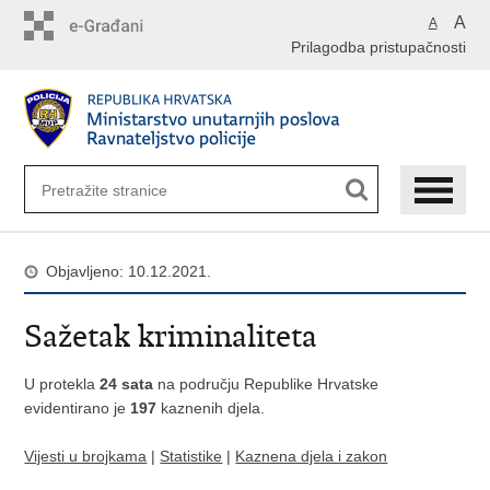
Preskoči
A
A
na
Prilagodba pristupačnosti
glavni
sadržaj
Objavljeno: 10.12.2021.
Sažetak kriminaliteta
U protekla
24 sata
na području Republike Hrvatske
evidentirano je
197
kaznenih djela.
Vijesti u brojkama
|
Statistike
|
Kaznena djela i zakon