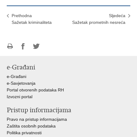
Prethodna
Sljedeća
Sažetak kriminaliteta
Sažetak prometnih nesreća
Ispiši
Podijeli
Podijeli
stranicu
na
na
e-Građani
Facebooku
Twitteru
e-Građani
e-Savjetovanja
Portal otvorenih podataka RH
Izvozni portal
Pristup informacijama
Pravo na pristup informacijama
Zaštita osobnih podataka
Politika privatnosti